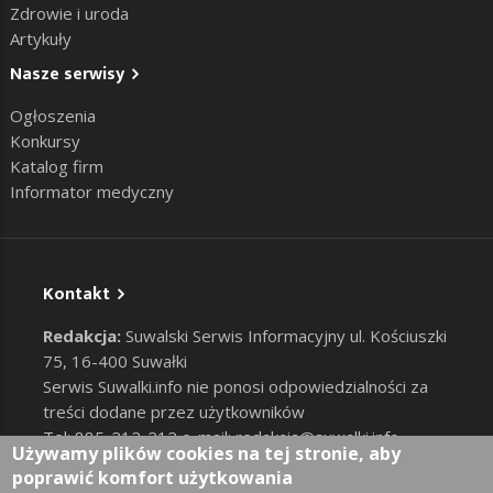
Zdrowie i uroda
Artykuły
Nasze serwisy
Ogłoszenia
Konkursy
Katalog firm
Informator medyczny
Kontakt
Redakcja:
Suwalski Serwis Informacyjny ul. Kościuszki
75, 16-400 Suwałki
Serwis Suwalki.info nie ponosi odpowiedzialności za
treści dodane przez użytkowników
Tel: 885-212-212 e-mail:
redakcja@suwalki.info
,
Używamy plików cookies na tej stronie, aby
reklama@suwalki.info
poprawić komfort użytkowania
RODO
|
Cookies