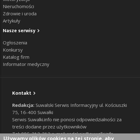
Nieruchomości
Zdrowie i uroda
Artykuły
Nasze serwisy
Ogłoszenia
Konkursy
Katalog firm
Informator medyczny
Kontakt
Redakcja:
Suwalski Serwis Informacyjny ul. Kościuszki
75, 16-400 Suwałki
Serwis Suwalki.info nie ponosi odpowiedzialności za
treści dodane przez użytkowników
Tel: 885-212-212 e-mail:
redakcja@suwalki.info
,
Używamy plików cookies na tej stronie, aby