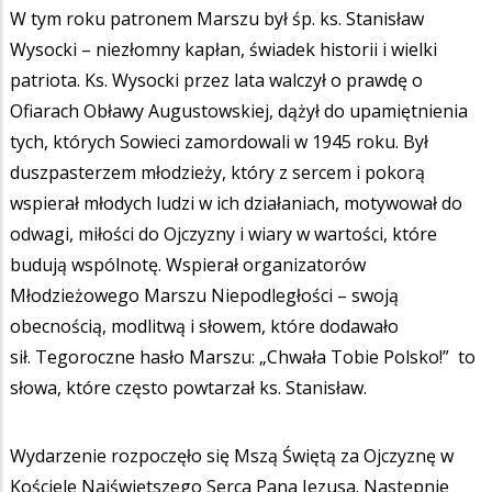
W tym roku patronem Marszu był śp. ks. Stanisław
Wysocki – niezłomny kapłan, świadek historii i wielki
patriota. Ks. Wysocki przez lata walczył o prawdę o
Ofiarach Obławy Augustowskiej, dążył do upamiętnienia
tych, których Sowieci zamordowali w 1945 roku. Był
duszpasterzem młodzieży, który z sercem i pokorą
wspierał młodych ludzi w ich działaniach, motywował do
odwagi, miłości do Ojczyzny i wiary w wartości, które
budują wspólnotę. Wspierał organizatorów
Młodzieżowego Marszu Niepodległości – swoją
obecnością, modlitwą i słowem, które dodawało
sił. Tegoroczne hasło Marszu: „Chwała Tobie Polsko!” to
słowa, które często powtarzał ks. Stanisław.
Wydarzenie rozpoczęło się Mszą Świętą za Ojczyznę w
Kościele Najświętszego Serca Pana Jezusa. Następnie