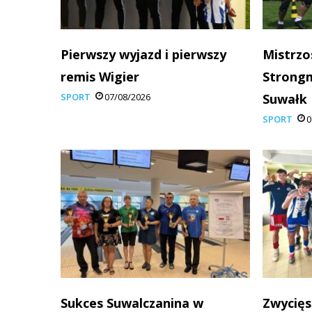
Pierwszy wyjazd i pierwszy
Mistrzo
remis Wigier
Strong
SPORT
07/08/2026
Suwałk
SPORT
0
Sukces Suwalczanina w
Zwycięs