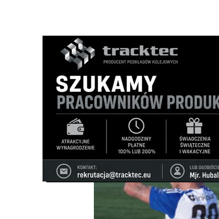
Strona główna
/
Wiadomości
/
Sport
/
Wigry Suwałki trium
Ścieżka
nawigacyjna
/
SPORT
18/11/2025
1 Komentarzy
Wigry Suwałki triumfują na wyjeździe.