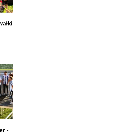
wałki
er -