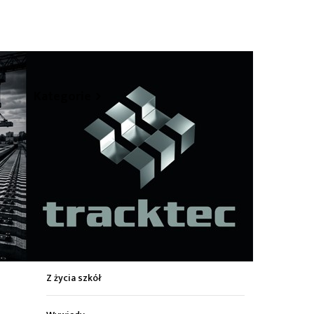
hare
Kategorie
Z życia miasta
Sport
Kultura
Wiadomości z regionu
Z życia szkół