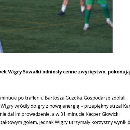
k Wigry Suwałki odniosły cenne zwycięstwo, pokonują
 minucie po trafieniu Bartosza Guzdka. Gospodarze zdołali
Wigry wróciły do gry z nową energią – przepiękny strzał Ka
e dał im prowadzenie, a w 81. minucie Kacper Głowicki
ontaktowym golem, jednak Wigry utrzymały korzystny wynik 