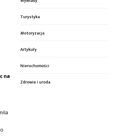
Wywiady
Turystyka
Motoryzacja
Artykuły
Nieruchomości
c na
Zdrowie i uroda
mila
do