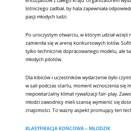
entuzjastów z całego kraju. Organizatorem wyda
lotniczego zadbał, by hala zapewniała odpowiedn
pasji młodych ludzi.
Po uroczystym otwarciu, w którym udział wzięli 
zamieniła się w arenę konkursowych lotów. Sufit
tylko technicznie dopracowanego modelu, ale ta
młodych pilotów.
Dla kibiców i uczestników wydarzenie było czymś 
w sali podczas startu, moment wznoszenia się m
niepowtarzalny klimat rywalizacji fair-play. Za
młodzi zawodnicy mieli szansę wymienić się doś
znajomości. To ważny aspekt promujący ten tech
KLASYFIKACJA KOŃCOWA – MŁODZIK