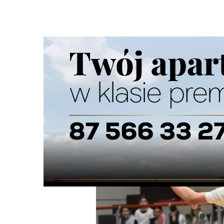
Strona główna
/
Wiadomości
/
Sport
/
Suwałki halową sto
Ścieżka
nawigacyjna
/
SPORT
10/12/2025
0 Komentarzy
Suwałki halową stolicą modelarstwa lo