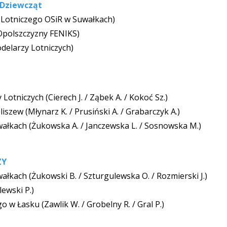
Dziewcząt
 Lotniczego OSiR w Suwałkach)
Opolszczyzny FENIKS)
delarzy Lotniczych)
tniczych (Cierech J. / Ząbek A. / Kokoć Sz.)
zew (Młynarz K. / Prusiński A. / Grabarczyk A.)
ałkach (Żukowska A. / Janczewska L. / Sosnowska M.)
ZY
łkach (Żukowski B. / Szturgulewska O. / Rozmierski J.)
ewski P.)
w Łasku (Zawlik W. / Grobelny R. / Gral P.)