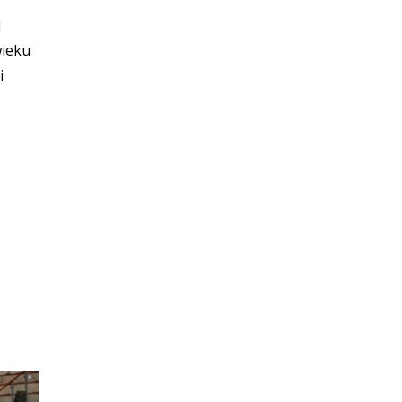
i
wieku
i