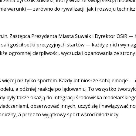
rzenia był OSiR Suwałki, który wraz ze swoją sekcją modela
ie warunki — zarówno do rywalizacji, jak i rozwoju technic
m.in. Zastępca Prezydenta Miasta Suwałk i Dyrektor OSiR — 
 sali gościł setki precyzyjnych startów — każdy z nich wymag
kże ogromnej cierpliwości, wyczucia i opanowania ze strony
więcej niż tylko sportem. Każdy lot niósł ze sobą emocje — 
odelu, a później reakcje po lądowaniu. To wszystko tworzył
wody były także okazją do integracji środowiska modelarskie
wiadczeniami, obserwować innych, uczyć się i nawiązywać n
niczny, a przez to wyjątkowy sport wśród młodzieży.