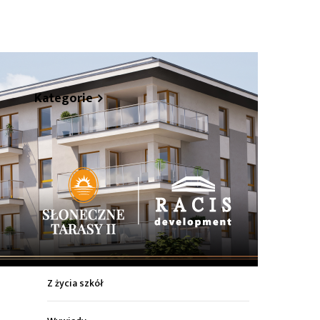
hare
Kategorie
Z życia miasta
Sport
Kultura
Wiadomości z regionu
Z życia szkół