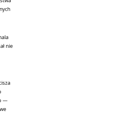
rstwa
znych
hala
ał nie
cisza
o
go —
owe