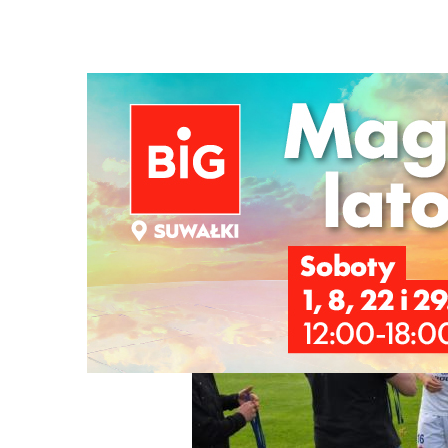
Strona główna
/
Wiadomości
/
Sport
/
Dziewięć goli i św
Ścieżka
nawigacyjna
/
SPORT
15/06/2026
0 Komentarzy
Dziewięć goli i świętowanie awansu do