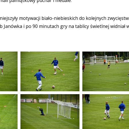
mali pamiątkowy puchar i medale.
ejszyły motywacji biało-niebieskich do kolejnych zwycięstw
Janówka i po 90 minutach gry na tablicy świetlnej widniał 