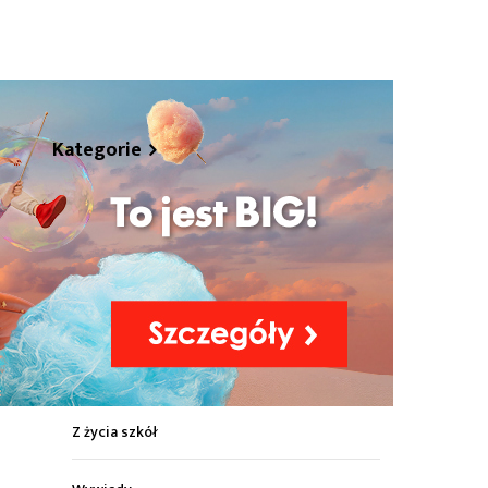
hare
Kategorie
Z życia miasta
Sport
Kultura
Wiadomości z regionu
Z życia szkół