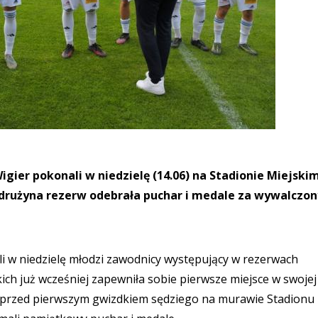
igier pokonali w niedzielę (14.06) na Stadionie Miejski
drużyna rezerw odebrała puchar i medale za wywalczon
li w niedzielę młodzi zawodnicy występujący w rezerwach
ich już wcześniej zapewniła sobie pierwsze miejsce w swojej
ż przed pierwszym gwizdkiem sędziego na murawie Stadionu