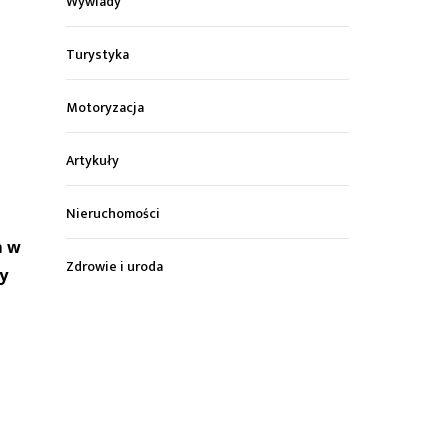
Wywiady
Turystyka
Motoryzacja
Artykuły
Nieruchomości
m w
Zdrowie i uroda
y