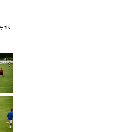
.
wynik