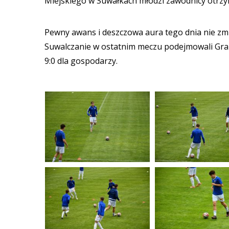
Miejskiego w Suwałkach młodzi zawodnicy otrzy
Pewny awans i deszczowa aura tego dnia nie zmni
Suwalczanie w ostatnim meczu podejmowali Grab 
9:0 dla gospodarzy.