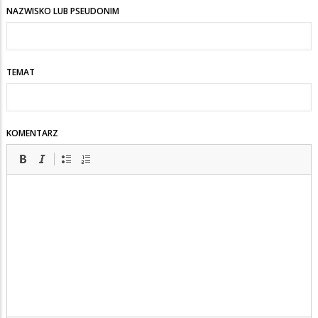
NAZWISKO LUB PSEUDONIM
sa
z
wami
TEMAT
KOMENTARZ