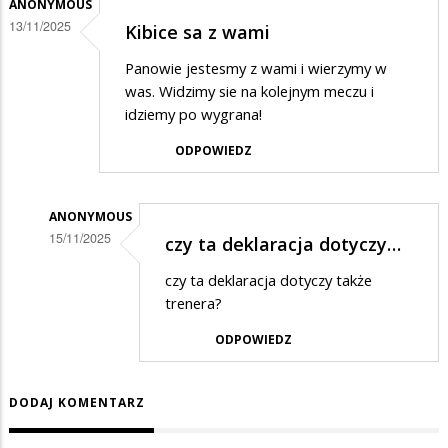
ANONYMOUS
13/11/2025
Kibice sa z wami
Panowie jestesmy z wami i wierzymy w
was. Widzimy sie na kolejnym meczu i
idziemy po wygrana!
ODPOWIEDZ
ANONYMOUS
15/11/2025
czy ta deklaracja dotyczy…
Dodane
czy ta deklaracja dotyczy także
przez
trenera?
Anonymous
ODPOWIEDZ
w
odpowiedzi
DODAJ KOMENTARZ
na
Kibice