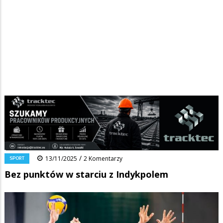
Strona główna
/
Wiadomości
/
Sport
/
Ścieżka
Bez punktów w starciu z Indykpolem
nawigacyjna
Facebook
Pinterest
Tumblr
Reddit
Share
0
/
SPORT
13/11/2025
2 Komentarzy
Bez punktów w starciu z Indykpolem