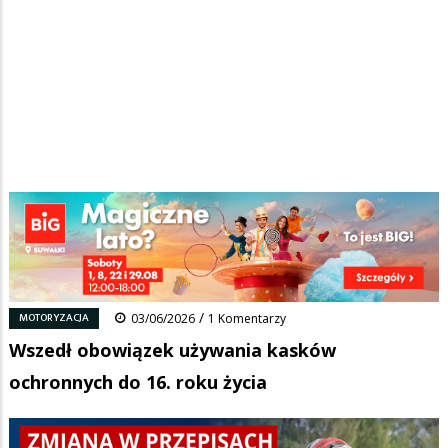
Strona główna
/
Wiadomości
/
Motoryzacja
/
Ścieżka
Wszedł obowiązek używania kasków ochronnych do 16. roku życia
nawigacyjna
Facebook
Pinterest
Tumblr
Reddit
Share
0
/
MOTORYZACJA
03/06/2026
1 Komentarzy
Wszedł obowiązek używania kasków
ochronnych do 16. roku życia