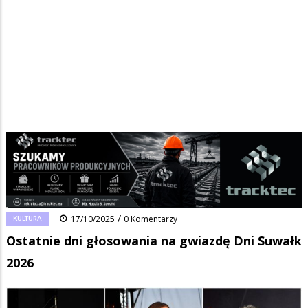
Strona główna
/
Wiadomości
/
Kultura
/
Ścieżka
Ostatnie dni głosowania na gwiazdę Dni Suwałk 2026
nawigacyjna
Facebook
Pinterest
Tumblr
Reddit
Share
0
/
KULTURA
17/10/2025
0 Komentarzy
Ostatnie dni głosowania na gwiazdę Dni Suwałk
2026