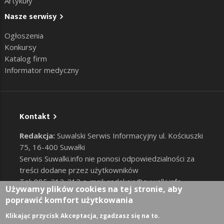
Artykuły
Nasze serwisy
Ogłoszenia
Konkursy
Katalog firm
Informator medyczny
Kontakt
Redakcja:
Suwalski Serwis Informacyjny ul. Kościuszki
75, 16-400 Suwałki
Serwis Suwalki.info nie ponosi odpowiedzialności za
treści dodane przez użytkowników
Tel: 885-212-212 e-mail:
redakcja@suwalki.info
,
Używamy plików cookies na tej stronie, aby
reklama@suwalki.info
poprawić komfort użytkowania
RODO
|
Cookies
Zaloguj
Klikając przycisk Akceptacja, zgadzasz się na to.
User account menu