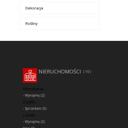
Dekoracja
Rośliny
NIERUCHOMOŚCI
10
Mieszkania
Wynajmę
(2)
Działki
Sprzedam
(5)
Lokale
Wynajmę
(2)