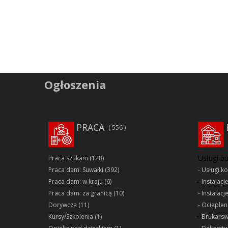
Ogłoszenia
PRACA
556
Usługi b
Praca szukam
(128)
Praca dam: Suwałki
(392)
Usługi k
Praca dam: w kraju
(6)
Instalacj
Praca dam: za granicą
(10)
Instalacj
Dorywcza
(11)
Ociepleni
Kursy/Szkolenia
(1)
Brukars