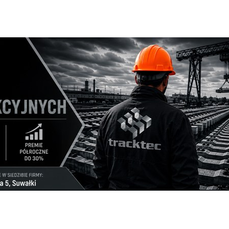
w jasnym kolorze z materiału lnianego,nowy z metką
2026-
mail.com
wię