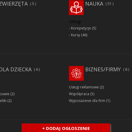
ZWIERZĘTA
NAUKA
5
51
Usługi
Korepetycje
(5)
Kursy
(46)
DLA DZIECKA
BIZNES/FIRMY
6
8
Usługi reklamowe
(2)
obuwie
(2)
Współpraca
(5)
eliki
(2)
Wyposażenie dla firm
(1)
+ DODAJ OGŁOSZENIE