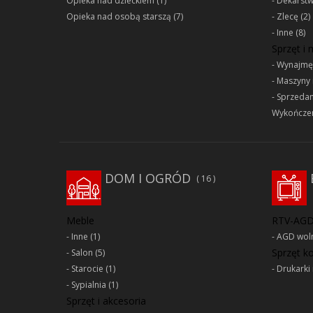
Opieka nad dzieckiem
(1)
Dekarst
Opieka nad osobą starszą
(7)
Zlecę
(2)
Inne
(8)
Sprzęt i
Wynajmę
Maszyny 
Sprzeda
Wykończen
DOM I OGRÓD
16
Meble
RTV-AG
Inne
(1)
AGD woln
Sprzęt 
Salon
(5)
Starocie
(1)
Drukarki 
Sypialnia
(1)
Sprzęt i akcesoria