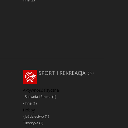
Inne
(2)
SPORT I REKREACJA
5
Aktywność fizyczna
Siłownia i fitness
(1)
Inne
(1)
Hobby
Jeździectwo
(1)
Turystyka
(2)