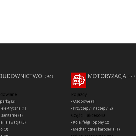
BUDOWNICTWO
MOTORYZACJA
42
7
udowlane
Pojazdy
oparką
(3)
Osobowe
(1)
e elektryczne
(1)
Przyczepy i naczepy
(2)
Części i akcesoria
e sanitarne
(1)
a i elewacja
(3)
Koła, felgi i opony
(2)
wo
(3)
Mechaniczne i karoseria
(1)