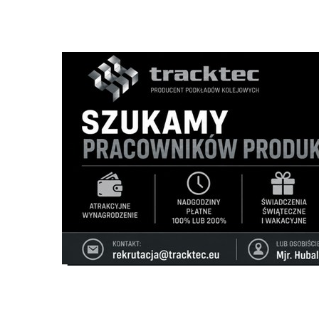
Szukana fraza w ogłoszeniach
Fotel rozkładany
Witam, sprzedam nowy fotel z funkcją spania, 
Inne
Telefon:
530299938
Mail:
barszczewskawiola@g