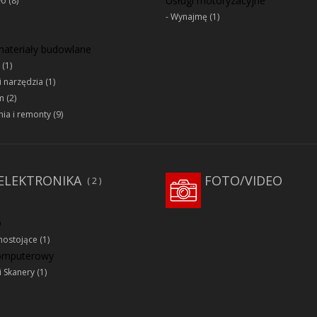
Usługi motoryzacyjne
wo
(8)
Wynajmę
(1)
 materiały budowlane
(1)
i narzędzia
(1)
m
(2)
ia i remonty
(9)
ELEKTRONIKA
FOTO/VIDEO
2
D
ostojące
(1)
komputerowy
i Skanery
(1)