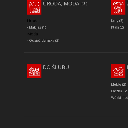
URODA, MODA
3
Uroda
Koty
(3)
Makijaż
(1)
Ptaki
(2)
Moda
Odzież damska
(2)
DO ŚLUBU
Meble
(2)
Odzież i 
Wózki i fot