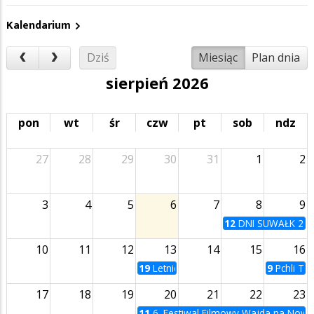
Kalendarium
Dziś
Miesiąc
Plan dnia
sierpień 2026
pon
wt
śr
czw
pt
sob
ndz
27
28
29
30
31
1
2
3
4
5
6
7
8
9
12
DNI SUWAŁK 20
10
11
12
13
14
15
16
19
Letnie Kino na Bulwarach | Zabij to 
9
Pchli Ta
17
18
19
20
21
22
23
11
6. Festiwal Filmowy Wajda na Now