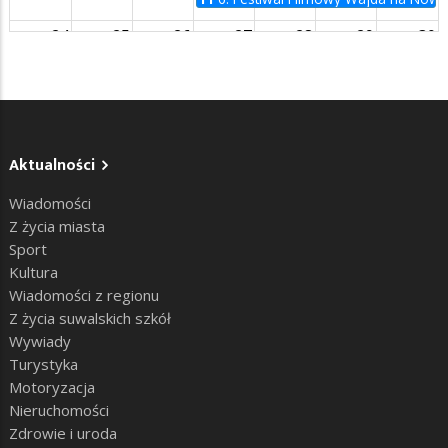
24
25
26
27
28
29
30
31
1
2
3
4
5
6
Aktualności
Wiadomości
Z życia miasta
Sport
Kultura
Wiadomości z regionu
Z życia suwalskich szkół
Wywiady
Turystyka
Motoryzacja
Nieruchomości
Zdrowie i uroda