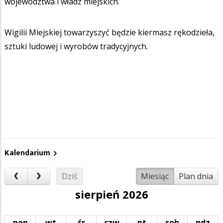
województwa i władz miejskich.
Wigilii Miejskiej towarzyszyć będzie kiermasz rękodzieła,
sztuki ludowej i wyrobów tradycyjnych.
Kalendarium
Dziś
Miesiąc
Plan dnia
sierpień 2026
pon
wt
śr
czw
pt
sob
ndz