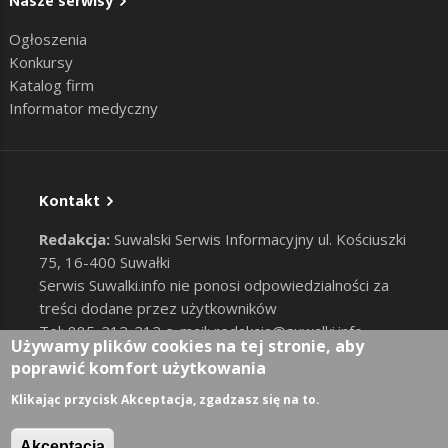
Nasze serwisy
Ogłoszenia
Konkursy
Katalog firm
Informator medyczny
Kontakt
Redakcja:
Suwalski Serwis Informacyjny ul. Kościuszki
75, 16-400 Suwałki
Serwis Suwalki.info nie ponosi odpowiedzialności za
treści dodane przez użytkowników
Tel: 885-212-212 e-mail:
redakcja@suwalki.info
,
Używamy plików cookies na tej stronie, aby
reklama@suwalki.info
poprawić komfort użytkowania
RODO
|
Cookies
Zaloguj
Klikając przycisk Akceptacja, zgadzasz się na to.
User account menu
Akceptacja