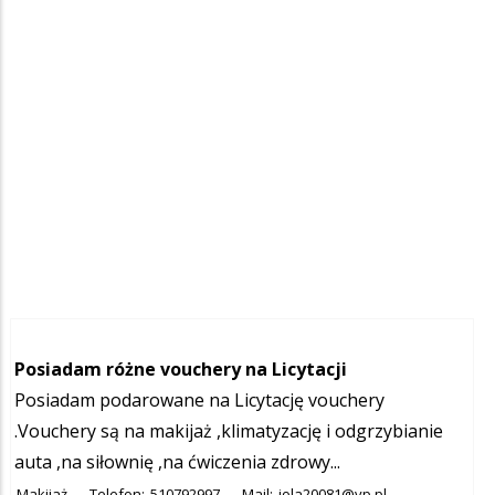
Posiadam różne vouchery na Licytacji
Posiadam podarowane na Licytację vouchery
.Vouchery są na makijaż ,klimatyzację i odgrzybianie
auta ,na siłownię ,na ćwiczenia zdrowy...
Makijaż
Telefon:
510792997
Mail:
jola20081@vp.pl