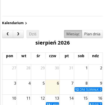
Kalendarium
Dziś
Miesiąc
Plan dnia
sierpień 2026
pon
wt
śr
czw
pt
sob
ndz
27
28
29
30
31
1
2
3
4
5
6
7
8
9
12
DNI SUWAŁK 20
10
11
12
13
14
15
16
19
Letnie Kino na Bulwarach | Zabij to 
9
Pchli Ta