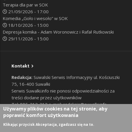
Terapia dla par w SOK
21/09/2026 - 17:00
Komedia „Goło i wesoło” w SOK
18/10/2026 - 15:00
Depresja komika - Adam Woronowicz i Rafał Rutkowski
29/11/2026 - 15:00
Kontakt
Redakcja:
Suwalski Serwis Informacyjny ul. Kościuszki
75, 16-400 Suwałki
Serwis Suwalki.info nie ponosi odpowiedzialności za
treści dodane przez użytkowników
Tel: 885-212-212 e-mail:
redakcja@suwalki.info
,
Używamy plików cookies na tej stronie, aby
reklama@suwalki.info
poprawić komfort użytkowania
RODO
|
Cookies
Zaloguj
Klikając przycisk Akceptacja, zgadzasz się na to.
User account menu