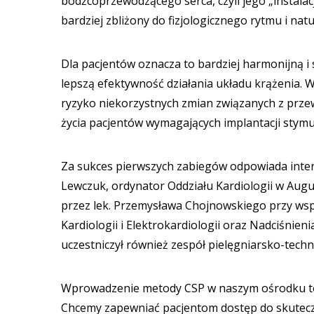
bodźcoprzewodzącego serca, czyli jego „instalac
bardziej zbliżony do fizjologicznego rytmu i n
Dla pacjentów oznacza to bardziej harmonijną i
lepszą efektywność działania układu krążenia.
ryzyko niekorzystnych zmian związanych z prze
życia pacjentów wymagających implantacji stymu
Za sukces pierwszych zabiegów odpowiada inter
Lewczuk, ordynator Oddziału Kardiologii w Aug
przez lek. Przemysława Chojnowskiego przy wspar
Kardiologii i Elektrokardiologii oraz Nadciśnie
uczestniczył również zespół pielęgniarsko-techn
Wprowadzenie metody CSP w naszym ośrodku to k
Chcemy zapewniać pacjentom dostęp do skutecz