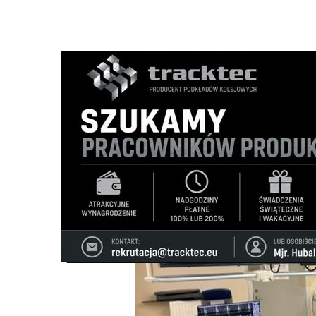
Strona główna
/
Wiadomości
/
Zdrowie i uroda
/
Ważny kr
Ścieżka
nawigacyjna
/
ZDROWIE I URODA
02/06/2026
0 Komentarzy
Ważny krok w rozwoju nowoczesnej elek