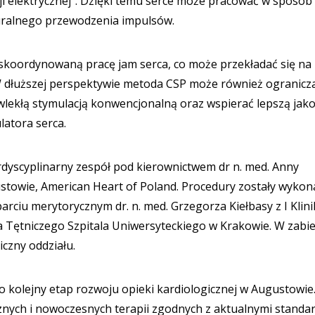
ji elektrycznej”. Dzięki temu serce może pracować w sposób
aturalnego przewodzenia impulsów.
 skoordynowaną pracę jam serca, co może przekładać się na
 W dłuższej perspektywie metoda CSP może również ogranicz
wlekłą stymulacją konwencjonalną oraz wspierać lepszą jak
latora serca.
dyscyplinarny zespół pod kierownictwem dr n. med. Anny
ustowie, American Heart of Poland. Procedury zostały wyko
ciu merytorycznym dr. n. med. Grzegorza Kiełbasy z I Klini
nia Tętniczego Szpitala Uniwersyteckiego w Krakowie. W zabi
iczny oddziału.
olejny etap rozwoju opieki kardiologicznej w Augustowie
nych i nowoczesnych terapii zgodnych z aktualnymi standa