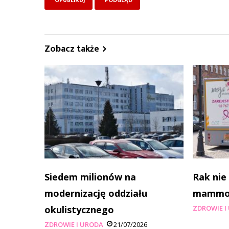
Zobacz także
Siedem milionów na
Rak nie
modernizację oddziału
mammobu
okulistycznego
ZDROWIE I
ZDROWIE I URODA
21/07/2026