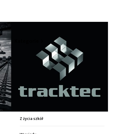
hare
Kategorie
Z życia miasta
Sport
Kultura
Wiadomości z regionu
Z życia szkół