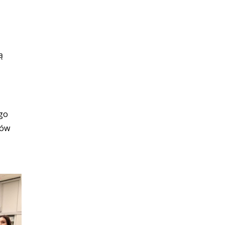
ą
go
tów