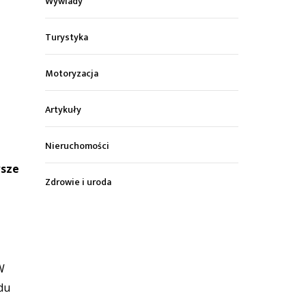
Wywiady
Turystyka
Motoryzacja
Artykuły
Nieruchomości
wsze
Zdrowie i uroda
W
du