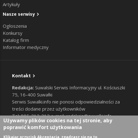
Artykuły
Nasze serwisy
Ogłoszenia
Konkursy
Katalog firm
Informator medyczny
Kontakt
Redakcja:
Suwalski Serwis Informacyjny ul. Kościuszki
75, 16-400 Suwałki
Serwis Suwalki.info nie ponosi odpowiedzialności za
treści dodane przez użytkowników
Tel: 885-212-212 e-mail:
redakcja@suwalki.info
,
Używamy plików cookies na tej stronie, aby
reklama@suwalki.info
poprawić komfort użytkowania
RODO
|
Cookies
Zaloguj
Klikając przycisk Akceptacja, zgadzasz się na to.