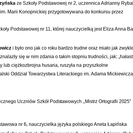
czyńska
ze Szkoły Podstawowej nr 2, uczennica Adrianny Ryb
m. Marii Konopnickiej przygotowywana do konkursu przez
koły Podstawowej nr 11, której nauczycielką jest Eliza Anna Baj
owicz
i było ono jak co roku bardzo trudne oraz miało jak zwykl
znalazły się w nim zdania o takim stopniu trudności, jak: „hałast
y lub ciężkozbrojna husaria, ruszyła na przyszkolne
lski Oddział Towarzystwa Literackiego im. Adama Mickiewicza
ficznego Uczniów Szkół
Podstawowych
,,Mistrz Ortografii
2025”
tawowa nr 6, nauczycielka języka polskiego Aneta Łapińska