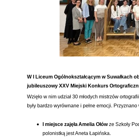
W I Liceum Ogólnokształcącym w Suwałkach ob
jubileuszowy XXV Miejski Konkurs Ortograficzn
Wzięło w nim udział 30 młodych mistrzów ortogra
były bardzo wyrównane i pełne emocji. Przyznano w
I miejsce zajęła Amelia Ołów
ze Szkoły Pods
polonistką jest Aneta Łapińska.