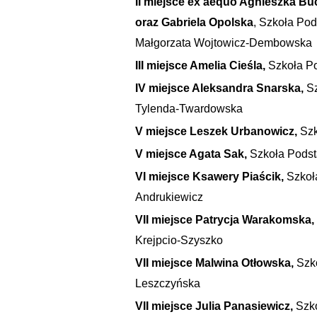
II miejsce
ex aequo Agnieszka Bu
oraz
Gabriela Opolska
, Szkoła Pod
Małgorzata Wojtowicz-Dembowska
III miejsce Amelia Cieśla,
Szkoła Po
IV miejsce Aleksandra Snarska,
Sz
Tylenda-Twardowska
V miejsce Leszek Urbanowicz,
Szk
V miejsce Agata Sak,
Szkoła Podst
VI miejsce Ksawery Piaścik,
Szkoł
Andrukiewicz
VII miejsce Patrycja Warakomska,
Krejpcio-Szyszko
VII miejsce Malwina Otłowska,
Szk
Leszczyńska
VII miejsce Julia Panasiewicz,
Szk