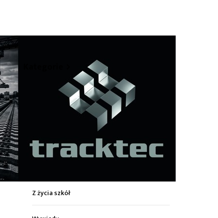
hare
Kategorie
Z życia miasta
Sport
Kultura
Wiadomości z regionu
Z życia szkół