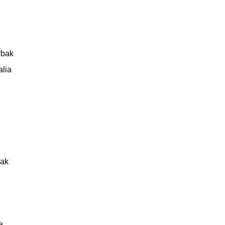
ybak
alia
bak
a