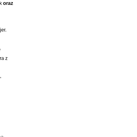
ak
oraz
er.
e
ra z
,