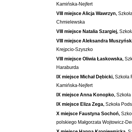
Kamińska-Nejfert
VIII miejsce Alicja Wawrzyn,
Szkoła
Chmielewska
VIII miejsce Natalia Szargiej,
Szkoł
VIII miejsce Aleksandra Muszyńsk
Krejpcio-Szyszko
VIII miejsce Oliwia Łaskowska,
Szk
Haraburda
IX miejsce Michał Dębicki,
Szkoła 
Kamińska-Nejfert
IX miejsce Anna Konopko,
Szkoła
IX miejsce Eliza Zega,
Szkoła Pods
X miejsce Faustyna Sochoń,
Szko
polskiego Małgorzata Wojtowicz-
X miejsce Hanna Kropiewnicka,
S