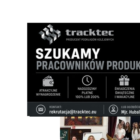
Strona główna
/
Wiadomości
/
Z życia szkół
/
Święto ortog
Ścieżka
nawigacyjna
/
Z ŻYCIA SZKÓŁ
09/06/2025
0 Komentarzy
Święto ortografii w I LO