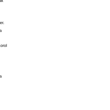
ak
er.
a
orol
a