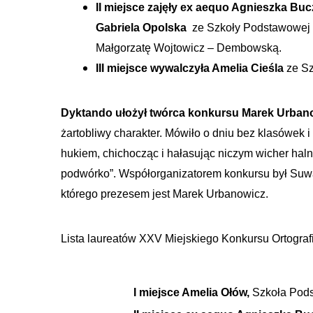
II miejsce zajęły ex aequo Agnieszka Bu
Gabriela Opolska
ze Szkoły Podstawowej i
Małgorzatę Wojtowicz – Dembowską.
III miejsce wywalczyła Amelia Cieśla
ze Sz
Dyktando ułożył twórca konkursu Marek Urban
żartobliwy charakter. Mówiło o dniu bez klasówek i 
hukiem, chichocząc i hałasując niczym wicher haln
podwórko”.
Współorganizatorem konkursu był Suwa
którego prezesem jest Marek Urbanowicz.
Lista laureatów XXV Miejskiego Konkursu Ortogra
I miejsce Amelia Ołów,
Szkoła Pods