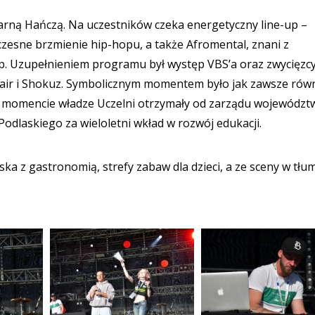
arną Hańczą. Na uczestników czeka energetyczny line-up –
oczesne brzmienie hip-hopu, a także Afromental, znani z
ap. Uzupełnieniem programu był występ VBS’a oraz zwycięzc
onair i Shokuz. Symbolicznym momentem było jak zawsze rów
m momencie władze Uczelni otrzymały od zarządu województ
laskiego za wieloletni wkład w rozwój edukacji.
ka z gastronomią, strefy zabaw dla dzieci, a ze sceny w tłu