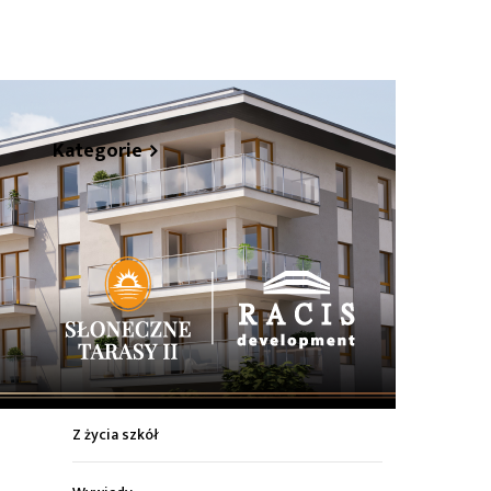
hare
Kategorie
Z życia miasta
Sport
Kultura
Wiadomości z regionu
Z życia szkół