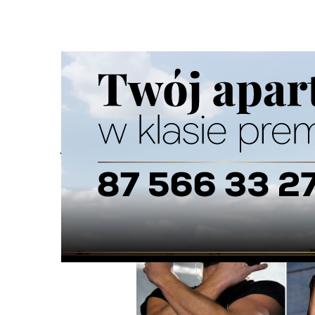
Strona główna
/
Wiadomości
/
Z życia szkół
/
Juwenalia PU
Ścieżka
nawigacyjna
/
Z ŻYCIA SZKÓŁ
23/05/2026
0 Komentarzy
Juwenalia PUZ: Afromental, VBS i Louis V