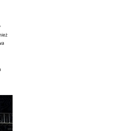
y
nież
wa
m