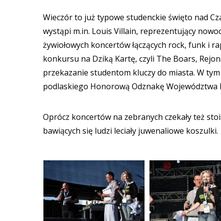
Wieczór to już typowe studenckie święto nad Cz
wystąpi m.in. Louis Villain, reprezentujący now
żywiołowych koncertów łączących rock, funk i r
konkursu na Dziką Kartę, czyli The Boars, Rej
przekazanie studentom kluczy do miasta. W ty
podlaskiego Honorową Odznakę Województwa Pod
Oprócz koncertów na zebranych czekały też stois
bawiących się ludzi leciały juwenaliowe koszulki.