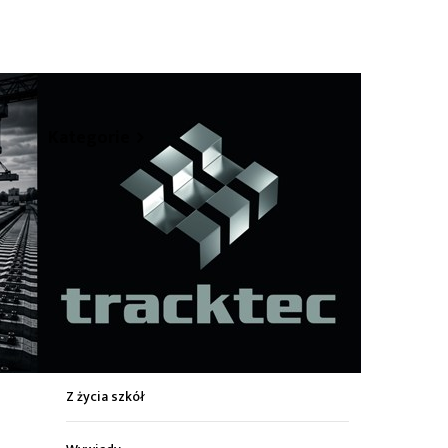
hare
Kategorie
Z życia miasta
Sport
Kultura
Wiadomości z regionu
Z życia szkół