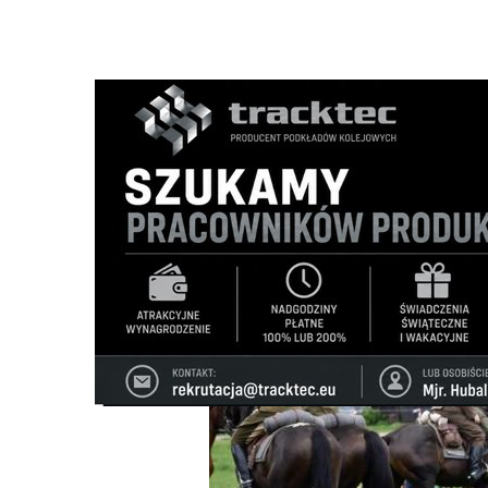
Strona główna
/
Wiadomości
/
Z życia miasta
/
W weekend 
Ścieżka
nawigacyjna
/
Z ŻYCIA MIASTA
10/06/2026
0 Komentarzy
W weekend XXV Piknik Kawaleryjski