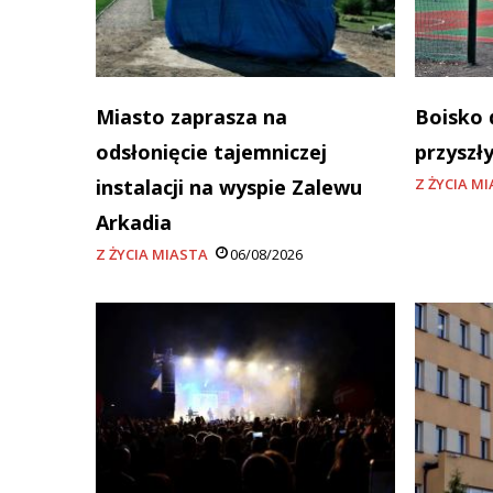
Miasto zaprasza na
Boisko 
odsłonięcie tajemniczej
przyszł
instalacji na wyspie Zalewu
Z ŻYCIA M
Arkadia
Z ŻYCIA MIASTA
06/08/2026