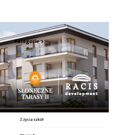
hare
Kategorie
Z życia miasta
Sport
Kultura
Wiadomości z regionu
Z życia szkół