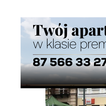
Strona główna
/
Wiadomości
/
Z życia miasta
/
Narodowe Ś
Ścieżka
nawigacyjna
/
Z ŻYCIA MIASTA
08/11/2025
0 Komentarzy
Narodowe Święto Niepodległości 11 li