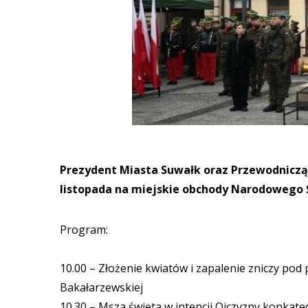
Prezydent Miasta Suwałk oraz Przewodniczą
listopada na miejskie obchody Narodowego Ś
Program:
10.00 – Złożenie kwiatów i zapalenie zniczy pod
Bakałarzewskiej
10.30 – Msza święta w intencji Ojczyzny konkate