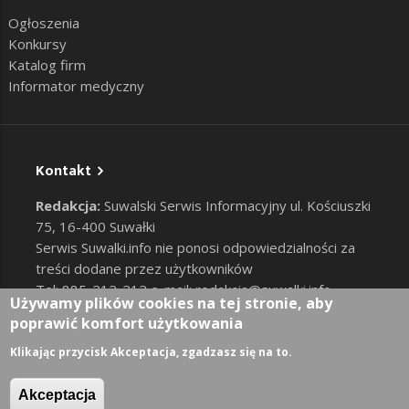
Ogłoszenia
Konkursy
Katalog firm
Informator medyczny
Kontakt
Redakcja:
Suwalski Serwis Informacyjny ul. Kościuszki
75, 16-400 Suwałki
Serwis Suwalki.info nie ponosi odpowiedzialności za
treści dodane przez użytkowników
Tel: 885-212-212 e-mail:
redakcja@suwalki.info
,
Używamy plików cookies na tej stronie, aby
reklama@suwalki.info
poprawić komfort użytkowania
RODO
|
Cookies
Zaloguj
Klikając przycisk Akceptacja, zgadzasz się na to.
User account menu
Akceptacja