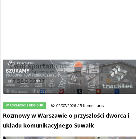
Strona główna
/
Wiadomości
/
Wiadomości z regionu
/
Ścieżka
Rozmowy w Warszawie o przyszłości dworca i układu
komunikacyjnego Suwałk
nawigacyjna
Facebook
Pinterest
Tumblr
Reddit
Share
0
/
WIADOMOŚCI Z REGIONU
02/07/2026
5 Komentarzy
Rozmowy w Warszawie o przyszłości dworca i
układu komunikacyjnego Suwałk