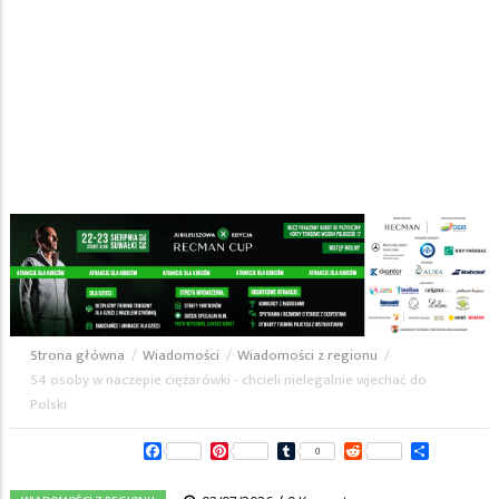
Strona główna
/
Wiadomości
/
Wiadomości z regionu
/
Ścieżka
54 osoby w naczepie ciężarówki - chcieli nielegalnie wjechać do
Polski
nawigacyjna
Facebook
Pinterest
Tumblr
Reddit
Share
0