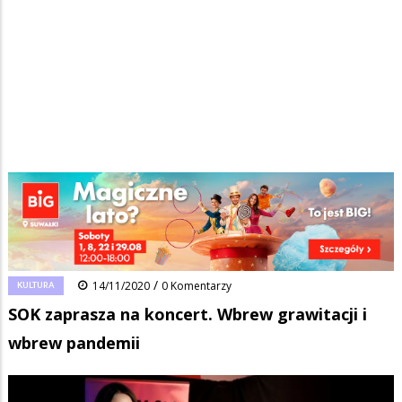
Strona główna
/
Wiadomości
/
Kultura
/
Ścieżka
SOK zaprasza na koncert. Wbrew grawitacji i wbrew pandemii
nawigacyjna
Facebook
Pinterest
Tumblr
Reddit
Share
0
/
KULTURA
14/11/2020
0 Komentarzy
SOK zaprasza na koncert. Wbrew grawitacji i
wbrew pandemii