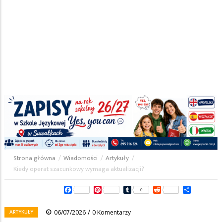
Strona główna
/
Wiadomości
/
Artykuły
/
Ścieżka
Kiedy operat szacunkowy wymaga aktualizacji?
nawigacyjna
Facebook
Pinterest
Tumblr
Reddit
Share
0
/
ARTYKUŁY
06/07/2026
0 Komentarzy