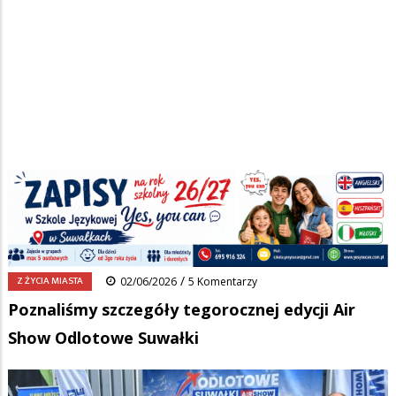
Strona główna
/
Wiadomości
/
Z życia miasta
/
Ścieżka
Poznaliśmy szczegóły tegorocznej edycji Air Show Odlotowe Suwałki
nawigacyjna
Facebook
Pinterest
Tumblr
Reddit
Share
0
/
Z ŻYCIA MIASTA
02/06/2026
5 Komentarzy
Poznaliśmy szczegóły tegorocznej edycji Air
Show Odlotowe Suwałki