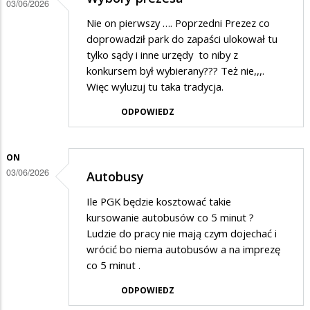
03/06/2026
Nie on pierwszy …. Poprzedni Prezez co
doprowadził park do zapaści ulokował tu
tylko sądy i inne urzędy to niby z
konkursem był wybierany??? Też nie,,,.
Więc wyluzuj tu taka tradycja.
ODPOWIEDZ
ON
03/06/2026
Autobusy
Ile PGK będzie kosztować takie
kursowanie autobusów co 5 minut ?
Ludzie do pracy nie mają czym dojechać i
wrócić bo niema autobusów a na imprezę
co 5 minut .
ODPOWIEDZ