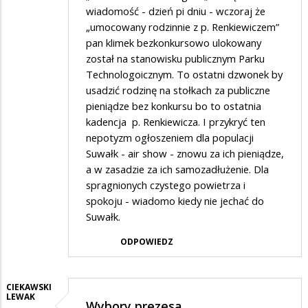
wiadomość - dzień pi dniu - wczoraj że
„umocowany rodzinnie z p. Renkiewiczem”
pan klimek bezkonkursowo ulokowany
został na stanowisku publicznym Parku
Technologoicznym. To ostatni dzwonek by
usadzić rodzinę na stołkach za publiczne
pieniądze bez konkursu bo to ostatnia
kadencja p. Renkiewicza. I przykryć ten
nepotyzm ogłoszeniem dla populacji
Suwałk - air show - znowu za ich pieniądze,
a w zasadzie za ich samozadłużenie. Dla
spragnionych czystego powietrza i
spokoju - wiadomo kiedy nie jechać do
Suwałk.
ODPOWIEDZ
CIEKAWSKI
LEWAK
Wybory prezesa