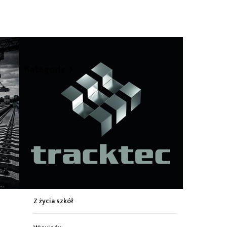
hare
Kategorie
Z życia miasta
Sport
Kultura
Wiadomości z regionu
Z życia szkół