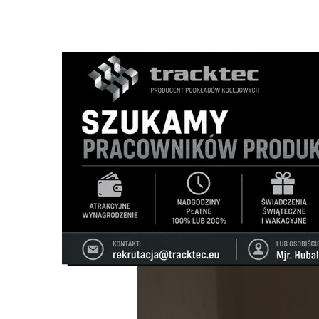
Strona główna
/
Wiadomości
/
Z życia miasta
/
Dzień Ojca
Ścieżka
nawigacyjna
/
Z ŻYCIA MIASTA
16/06/2025
0 Komentarzy
Dzień Ojca z Recman - konkurs