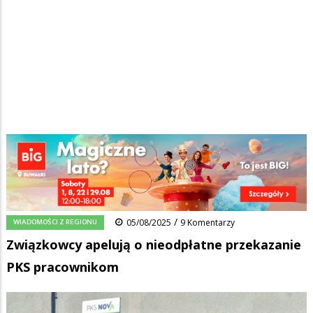
Strona główna
/
Wiadomości
/
Wiadomości z regionu
/
Ścieżka
Związkowcy apelują o nieodpłatne przekazanie PKS pracownikom
nawigacyjna
Facebook
Pinterest
Tumblr
Reddit
Share
0
/
WIADOMOŚCI Z REGIONU
05/08/2025
9 Komentarzy
Związkowcy apelują o nieodpłatne przekazanie
PKS pracownikom