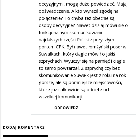
decyzyjnymi, mogą dużo powiedzieć. Mają
jak
doświadczenie. A kto wyraził zgodę na
zaczyna
połączenie? To chyba też obecnie są
pracę?
osoby decyzyjne? Nawet dzisiaj mówi się o
funkcjonalnym skomunikowaniu
najdalszych części Polski z przyszłym
portem CPK. Był nawet łomżyński poseł w
Suwałkach, który ciągle mówił o jakiś
szprychach. Wyuczył się na pamięć i ciągle
to samo powtarzał. Z szprychą czy bez
skomunikowanie Suwałk jest z roku na rok
gorsze, ale są pomniejsze miejscowości,
które już całkowicie są odcięte od
wszelkiej komunikacji.
ODPOWIEDZ
DODAJ KOMENTARZ