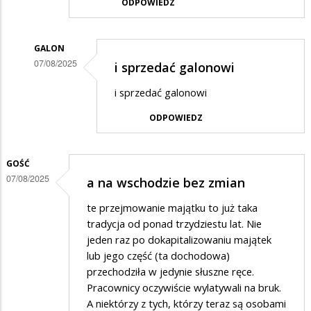
ODPOWIEDZ
GALON
07/08/2025
i sprzedać galonowi
Dodane
i sprzedać galonowi
przez
ODPOWIEDZ
gajowy
w
odpowiedzi
GOŚĆ
07/08/2025
a na wschodzie bez zmian
na
O
te przejmowanie majątku to już taka
czym
tradycja od ponad trzydziestu lat. Nie
jeden raz po dokapitalizowaniu majątek
myśli
lub jego część (ta dochodowa)
szofer
przechodziła w jedynie słuszne ręce.
w
Pracownicy oczywiście wylatywali na bruk.
A niektórzy z tych, którzy teraz są osobami
pks