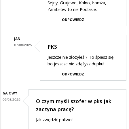
przez
Sejny, Grajewo, Kolno, Łomża,
PM
Zambrów to nie Podlasie.
w
ODPOWIEDZ
odpowiedzi
na
JAN
skandal
07/08/2025
PKS
to
Dodane
Jeszcze nie złożyłeś ? To śpiesz się
mało
przez
bo jeszcze nie zdążysz dupku!
powiedziane.
PM
ODPOWIEDZ
w
odpowiedzi
GAJOWY
na
06/08/2025
O czym myśli szofer w pks jak
skandal
zaczyna pracę?
to
Jak zwędzić paliwo!
mało
powiedziane.