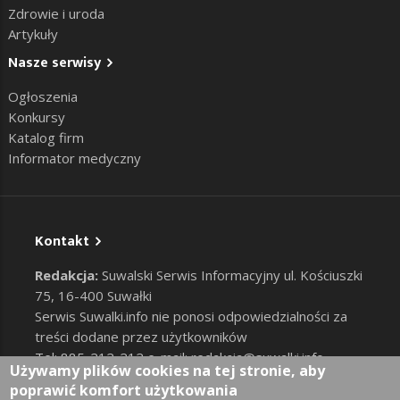
Zdrowie i uroda
Artykuły
Nasze serwisy
Ogłoszenia
Konkursy
Katalog firm
Informator medyczny
Kontakt
Redakcja:
Suwalski Serwis Informacyjny ul. Kościuszki
75, 16-400 Suwałki
Serwis Suwalki.info nie ponosi odpowiedzialności za
treści dodane przez użytkowników
Tel: 885-212-212 e-mail:
redakcja@suwalki.info
,
Używamy plików cookies na tej stronie, aby
reklama@suwalki.info
poprawić komfort użytkowania
RODO
|
Cookies