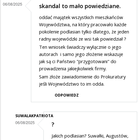
06/08/2025
skandal to mało powiedziane.
oddać majątek wszystkich mieszkańców
Województwa, na który pracowało każde
pokolenie podlasian tylko dlatego, że jeden
radny wojewódzki ze wsi tak powiedział ?
Ten wniosek świadczy wyłącznie o jego
autorach i samo jego złożenie wskazuje
jak są ci Państwo "przygotowani" do
prowadzenia jakiejkolwiek firmy.
Sam złoże zawiadomienie do Prokuratury
jeśli Województwo to im odda.
ODPOWIEDZ
SUWALAKPATRIOTA
06/08/2025
?
Dodane
Jakich podlasian? Suwałki, Augustów,