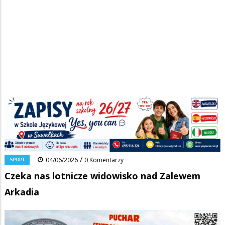
Strona główna
/
Wiadomości
/
Sport
/
Ścieżka
Czeka nas lotnicze widowisko nad Zalewem Arkadia
nawigacyjna
Facebook
Pinterest
Tumblr
Reddit
Share
0
/
SPORT
04/06/2026
0 Komentarzy
Czeka nas lotnicze widowisko nad Zalewem
Arkadia