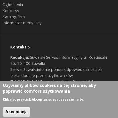
Ogłoszenia
Konkursy
Katalog firm
Informator medyczny
Kontakt
Redakcja:
Suwalski Serwis Informacyjny ul. Kościuszki
75, 16-400 Suwałki
Serwis Suwalki.info nie ponosi odpowiedzialności za
treści dodane przez użytkowników
Tel: 885-212-212 e-mail:
redakcja@suwalki.info
,
Używamy plików cookies na tej stronie, aby
reklama@suwalki.info
poprawić komfort użytkowania
RODO
|
Cookies
Zaloguj
Klikając przycisk Akceptacja, zgadzasz się na to.
User account menu
Akceptacja