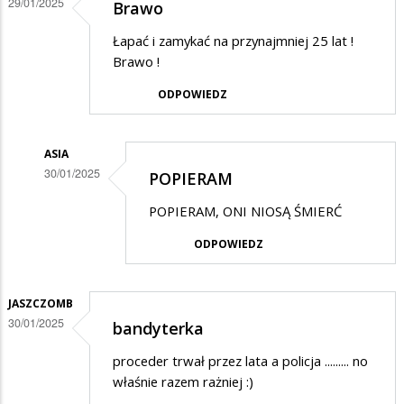
29/01/2025
Brawo
.
Łapać i zamykać na przynajmniej 25 lat !
Brawo !
ODPOWIEDZ
ASIA
30/01/2025
POPIERAM
Dodane
POPIERAM, ONI NIOSĄ ŚMIERĆ
przez
ODPOWIEDZ
Iza
w
odpowiedzi
JASZCZOMB
30/01/2025
bandyterka
na
Brawo
proceder trwał przez lata a policja ......... no
właśnie razem rażniej :)