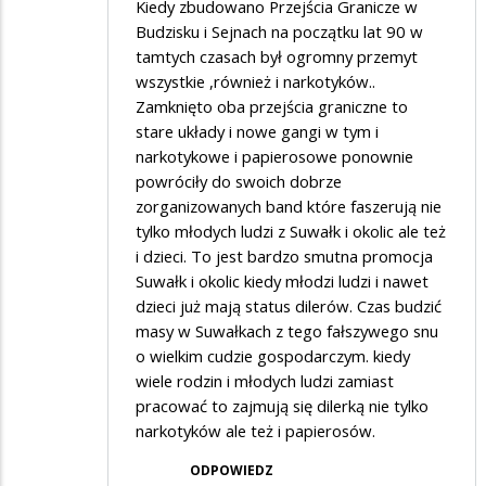
Kiedy zbudowano Przejścia Granicze w
Budzisku i Sejnach na początku lat 90 w
tamtych czasach był ogromny przemyt
wszystkie ,również i narkotyków..
Zamknięto oba przejścia graniczne to
stare układy i nowe gangi w tym i
narkotykowe i papierosowe ponownie
powróciły do swoich dobrze
zorganizowanych band które faszerują nie
tylko młodych ludzi z Suwałk i okolic ale też
i dzieci. To jest bardzo smutna promocja
Suwałk i okolic kiedy młodzi ludzi i nawet
dzieci już mają status dilerów. Czas budzić
masy w Suwałkach z tego fałszywego snu
o wielkim cudzie gospodarczym. kiedy
wiele rodzin i młodych ludzi zamiast
pracować to zajmują się dilerką nie tylko
narkotyków ale też i papierosów.
ODPOWIEDZ