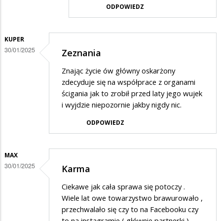
ODPOWIEDZ
na
Sprawiedliwość
KUPER
30/01/2025
Zeznania
Znając życie ów główny oskarżony
zdecyduje się na współprace z organami
ścigania jak to zrobił przed laty jego wujek
i wyjdzie niepozornie jakby nigdy nic.
ODPOWIEDZ
MAX
30/01/2025
Karma
Ciekawe jak cała sprawa się potoczy .
Wiele lat owe towarzystwo brawurowało ,
przechwalało się czy to na Facebooku czy
to na instagramie ( głównie partnerki )