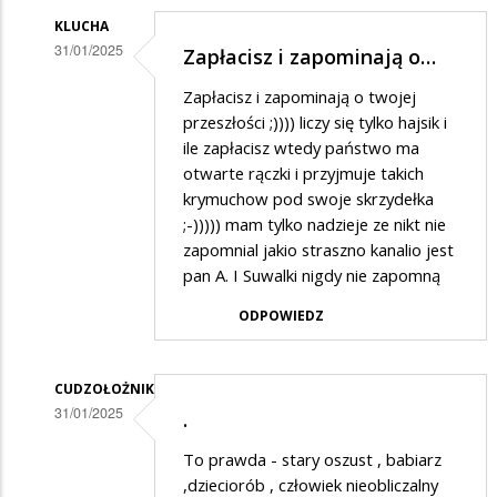
KLUCHA
31/01/2025
Zapłacisz i zapominają o…
Dodane
Zapłacisz i zapominają o twojej
przez
przeszłości ;)))) liczy się tylko hajsik i
Zenek
ile zapłacisz wtedy państwo ma
otwarte rączki i przyjmuje takich
w
krymuchow pod swoje skrzydełka
odpowiedzi
;-))))) mam tylko nadzieje ze nikt nie
na
zapomnial jakio straszno kanalio jest
Podstarzali
pan A. I Suwalki nigdy nie zapomną
bandyci
ODPOWIEDZ
CUDZOŁOŻNIK
31/01/2025
.
Dodane
To prawda - stary oszust , babiarz
przez
,dzieciorób , człowiek nieobliczalny