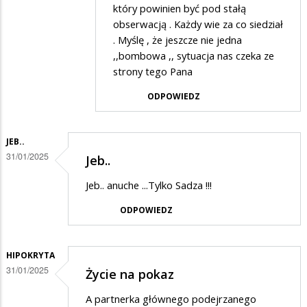
Zenek
który powinien być pod stałą
obserwacją . Każdy wie za co siedział
w
. Myślę , że jeszcze nie jedna
odpowiedzi
,,bombowa ,, sytuacja nas czeka ze
na
strony tego Pana
Podstarzali
ODPOWIEDZ
bandyci
JEB..
31/01/2025
Jeb..
Jeb.. anuche ...Tylko Sadza !!!
ODPOWIEDZ
HIPOKRYTA
31/01/2025
Życie na pokaz
A partnerka głównego podejrzanego