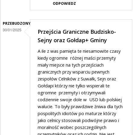
ODPOWIEDZ
PRZEBUDZONY
30/01/2025
Przejścia Graniczne Budzisko-
Sejny oraz Gołdap+ Gminy
A ile z was pamięta te niesamowite czasy
kiedy ogromne różnej maści przemyty
miały miejsce na tych przejściach
granicznych przy wsparciu pewnych
zespołów Celników z Suwałk, Sejn oraz
Gołdapi którzy nie tylko wspierali te
ogromne przemyty i otrzymywali
codziennie swoje dole w USD lub polskiej
walucie. To były prawdziwe żniwa dla tych
pospolitych idiotów po maturze którzy
jako celnicy stosowali podwójne prawo i
moralność wobec poszczególnych
przemytników oraz ich rodzin. Nie jest