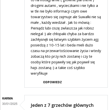
drogimi autami , wycieczkami i nie tylko a
w tle nie było informacji czym owe
towarzystwo się zajmuje ale Suwałki nie są
małe , każdy wiedział . Jak to mówią :
Pieniądz lubi ciszę zwłaszcza jak robisz
nielegal :) ale chłopaki chyba za bardzo
zachłysnęli się łatwym szybkim życiem ajjj
posiedzą z 10-15 lat i beda mieli dużo
czasu na przewartościowanie życia i wtedy
zobaczą kto przy nich zostanę i czy te
osoby które pojawiły się jak pojawił się
hajs zostaną :) a takie coś szybko
weryfikuje
ODPOWIEDZ
KARMA
30/01/2025
Jeden z 7 grzechów głównych