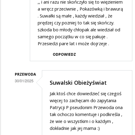
,, i ani razu nie skończyło się to więzieniem
a wręcz przeciwnie , Pokazówką i brawurą
. Suwałki są małe , każdy wiedział , że
prędzej czy pozniej to tak się skończy.
szkoda bo młody chłopak ale wiedział od
samego początku w co się pakuje .
Przesiedzi pare lat i może dojrzeje .
ODPOWIEDZ
PRZEWODA
30/01/2025
Suwalski Obieżyświat
Dodane
Jak ktoś chce dowiedzieć się czegoś
przez
więcej to zachęcam do zapytania
Sebastian
Patrycji P pseudonim Przewoda ona
tak ochoczo komentuje i podkreśla ,
K
że wie o wszystkim i o każdym ,
w
dokładnie jak jej mama :)
odpowiedzi