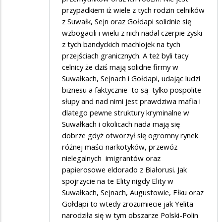
przypadkiem iż wiele z tych rodzin celników
z Suwałk, Sejn oraz Gołdapi solidnie się
wzbogacili i wielu z nich nadal czerpie zyski
z tych bandyckich machlojek na tych
przejściach granicznych. A też byli tacy
celnicy że dziś mają solidne firmy w
Suwałkach, Sejnach i Gołdapi, udając ludzi
biznesu a faktycznie to są tylko pospolite
słupy and nad nimi jest prawdziwa mafia i
dlatego pewne struktury kryminalne w
Suwałkach i okolicach nada mają się
dobrze gdyż otworzył się ogromny rynek
różnej maści narkotyków, przewóz
nielegalnych imigrantów oraz
papierosowe eldorado z Białorusi. Jak
spojrzycie na te Elity nigdy Elity w
Suwałkach, Sejnach, Augustowie, Ełku oraz
Gołdapi to wtedy zrozumiecie jak Yelita
narodziła się w tym obszarze Polski-Polin