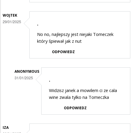
WOJTEK
29/01/2025
.
No no, najlepszy jest niejaki Tomeczek
który śpiewał jak z nut
ODPOWIEDZ
ANONYMOUS
31/01/2025
.
Dodane
Widzisz janek a mowilem ci ze cala
przez
wine zwala tylko na Tomeczka
Wojtek
ODPOWIEDZ
w
odpowiedzi
IZA
na