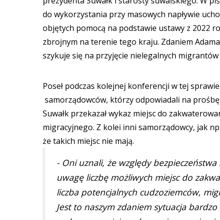
prezydenta Suwałk i starosty suwalskiego. W piś
do wykorzystania przy masowych napływie uchodź
objętych pomocą na podstawie ustawy z 2022 r
zbrojnym na terenie tego kraju. Zdaniem Adama
szykuje się na przyjęcie nielegalnych migrantó
Poseł podczas kolejnej konferencji w tej sprawie
samorządowców, którzy odpowiadali na prośbę 
Suwałk przekazał wykaz miejsc do zakwaterowan
migracyjnego. Z kolei inni samorządowcy, jak np
że takich miejsc nie mają.
- Oni uznali, że względy bezpieczeństwa
uwagę liczbę możliwych miejsc do zakwat
liczba potencjalnych cudzoziemców, mig
Jest to naszym zdaniem sytuacja bardzo