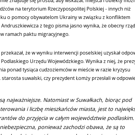
mie znajduje się prośba, aby wskazać miejsca i obiekty moż
ców na terytorium Rzeczypospolitej Polskiej - innych niż
oku o pomocy obywatelom Ukrainy w związku z konfliktem
 Andruszkiewicza z tego pisma jasno wynika, że obecny rzą
w w ramach paktu migracyjnego.
 przekazał, że w wyniku interwencji poselskiej uzyskał odpo
Podlaskiego Urzędu Wojewódzkiego. Wynika z niej, że prez
ia ponad tysiąca cudzoziemców w mieście w razie kryzysu
. starosta suwalski, czy prezydent Łomży przesłali w odpowie
 są najważniejsze. Natomiast w Suwałkach, biorąc pod
erowania i liczbę mieszkańców miasta, jest to najwięk
rantów do przyjęcia w całym województwie podlaskim.
 niebezpieczna, ponieważ zachodzi obawa, że są to