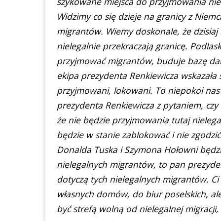
szykowane miejsca do przyjmowania nie
Widzimy co się dzieje na granicy z Niem
migrantów. Wiemy doskonale, że dzisiaj 
nielegalnie przekraczają granicę. Podla
przyjmować migrantów, buduje bazę dany
ekipa prezydenta Renkiewicza wskazała 
przyjmowani, lokowani. To niepokoi nas
prezydenta Renkiewicza z pytaniem, c
że nie będzie przyjmowania tutaj niele
będzie w stanie zablokować i nie zgodzić 
Donalda Tuska i Szymona Hołowni będzi
nielegalnych migrantów, to pan prezydent
dotyczą tych nielegalnych migrantów. Ci
własnych domów, do biur poselskich, a
być strefą wolną od nielegalnej migracji