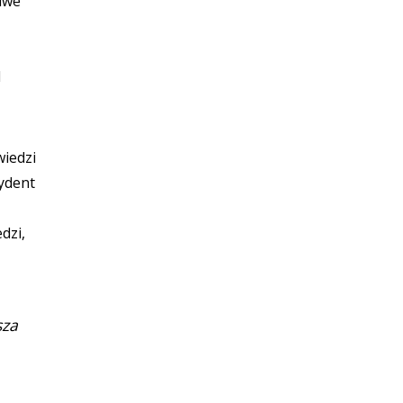
liwe
d
wiedzi
ydent
dzi,
sza