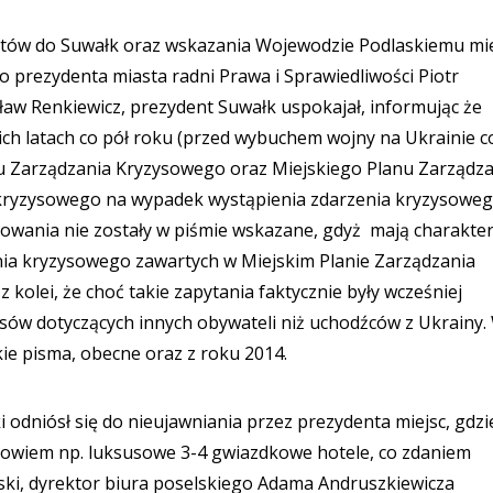
antów do Suwałk oraz wskazania Wojewodzie Podlaskiemu mi
do prezydenta miasta radni Prawa i Sprawiedliwości Piotr
sław Renkiewicz, prezydent Suwałk uspokajał, informując że
ich latach co pół roku (przed wybuchem wojny na Ukrainie c
nu Zarządzania Kryzysowego oraz Miejskiego Planu Zarządz
ryzysowego na wypadek wystąpienia zdarzenia kryzysowe
owania nie zostały w piśmie wskazane, gdyż mają charakte
ia kryzysowego zawartych w Miejskim Planie Zarządzania
kolei, że choć takie zapytania faktycznie były wcześniej
sów dotyczących innych obywateli niż uchodźców z Ukrainy.
kie pisma, obecne oraz z roku 2014.
 odniósł się do nieujawniania przez prezydenta miejsc, gdzi
ą bowiem np. luksusowe 3-4 gwiazdkowe hotele, co zdaniem
wski, dyrektor biura poselskiego Adama Andruszkiewicza