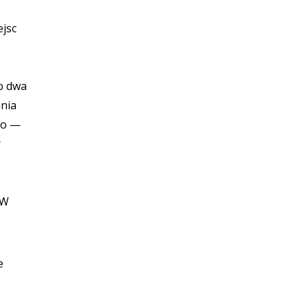
ejsc
o dwa
ania
go —
r
 W
e