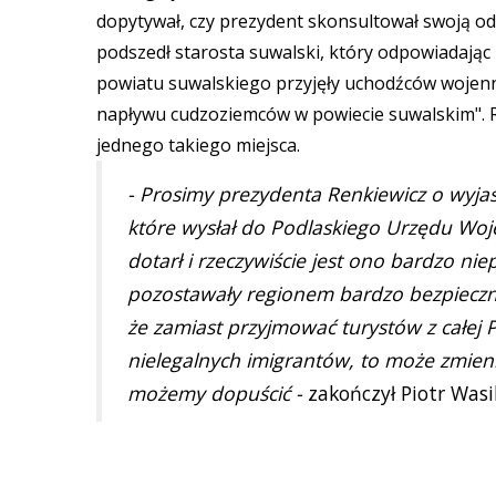
dopytywał, czy prezydent skonsultował swoją odp
podszedł starosta suwalski, który odpowiadając
powiatu suwalskiego przyjęły uchodźców wojenn
napływu cudzoziemców w powiecie suwalskim". R
jednego takiego miejsca.
- Prosimy prezydenta Renkiewicz o wyja
które wysłał do Podlaskiego Urzędu Wo
dotarł i rzeczywiście jest ono bardzo ni
pozostawały regionem bardzo bezpiecznym
że zamiast przyjmować turystów z całej 
nielegalnych imigrantów, to może zmieni
możemy dopuścić -
zakończył Piotr Wasi