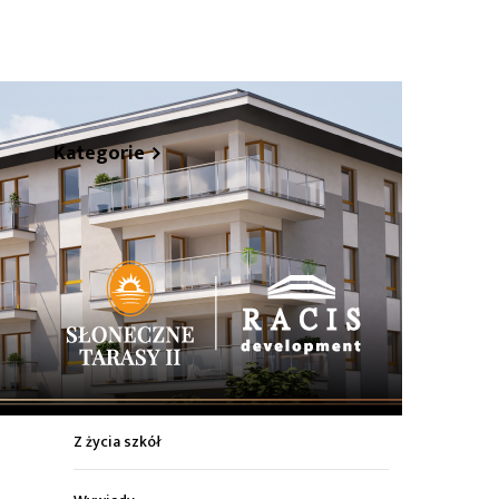
hare
Kategorie
Z życia miasta
Sport
Kultura
Wiadomości z regionu
Z życia szkół