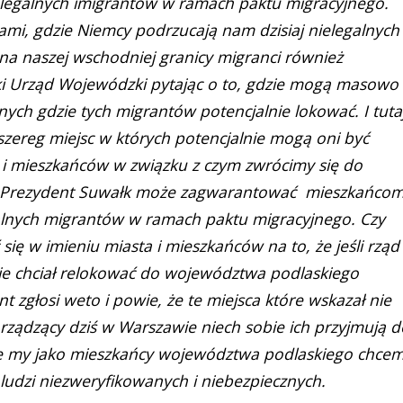
legalnych imigrantów w ramach paktu migracyjnego.
cami, gdzie Niemcy podrzucają nam dzisiaj nielegalnych
na naszej wschodniej granicy migranci również
ski Urząd Wojewódzki pytając o to, gdzie mogą masowo
ch gdzie tych migrantów potencjalnie lokować. I tuta
szereg miejsc w których potencjalnie mogą oni być
 i mieszkańców w związku z czym zwrócimy się do
zy Prezydent Suwałk może zagwarantować mieszkańcom
galnych migrantów w ramach paktu migracyjnego. Czy
się w imieniu miasta i mieszkańców na to, że jeśli rząd
e chciał relokować do województwa podlaskiego
 zgłosi weto i powie, że te miejsca które wskazał nie
 rządzący dziś w Warszawie niech sobie ich przyjmują d
le my jako mieszkańcy województwa podlaskiego chce
, ludzi niezweryfikowanych i niebezpiecznych.