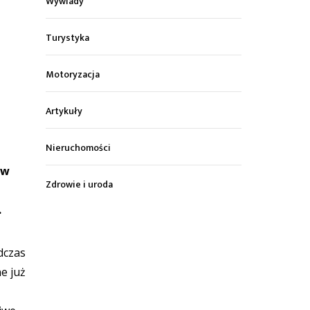
Wywiady
Turystyka
Motoryzacja
Artykuły
Nieruchomości
 w
Zdrowie i uroda
z
.
dczas
e już