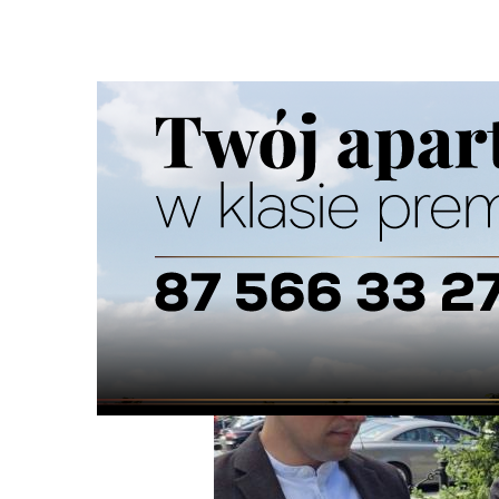
Strona główna
/
Wiadomości
/
Z życia miasta
/
Wykaz mie
Ścieżka
nawigacyjna
/
Z ŻYCIA MIASTA
08/07/2024
42 Komentarzy
Wykaz miejsc do zakwaterowania ponad