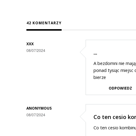
42 KOMENTARZY
XXX
08/07/2024
...
A bezdomni nie mają 
ponad tysiąc miejsc 
bierze
ODPOWIEDZ
ANONYMOUS
08/07/2024
Co ten cesio k
Co ten cesio kombinu