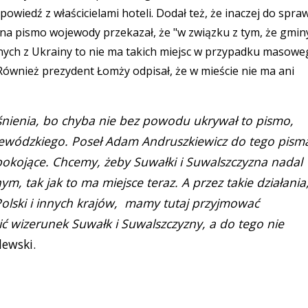
owiedź z właścicielami hoteli. Dodał też, że inaczej do spra
 na pismo wojewody przekazał, że "w związku z tym, że gmin
ych z Ukrainy to nie ma takich miejsc w przypadku masowe
ównież prezydent Łomży odpisał, że w mieście nie ma ani
śnienia, bo chyba nie bez powodu ukrywał to pismo,
jewódzkiego. Poseł Adam Andruszkiewicz do tego pism
epokojące. Chcemy, żeby Suwałki i Suwalszczyzna nadal
, tak jak to ma miejsce teraz. A przez takie działania
Polski i innych krajów, mamy tutaj przyjmować
ć wizerunek Suwałk i Suwalszczyzny, a do tego nie
lewski.