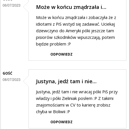
06/07/2023
Może w końcu zmądrzała i…
Może w końcu zmądrzała i zobaczyła że z
idiotami z PiS wstyd się zadawać. Uciekaj
dziewczyno do Ameryki póki jeszcze tam
pisiorów szkodników wpuszczają, potem
będzie problem :P
ODPOWIEDZ
GOŚĆ
08/07/2023
Justyna, jedź tam i nie…
Justyna, jedź tam i nie wracaj póki PiS przy
władzy i póki Zieliniak posłem :P Z takimi
znajomościami w CV to karierę zrobisz
chyba w Boliwii :P
ODPOWIEDZ