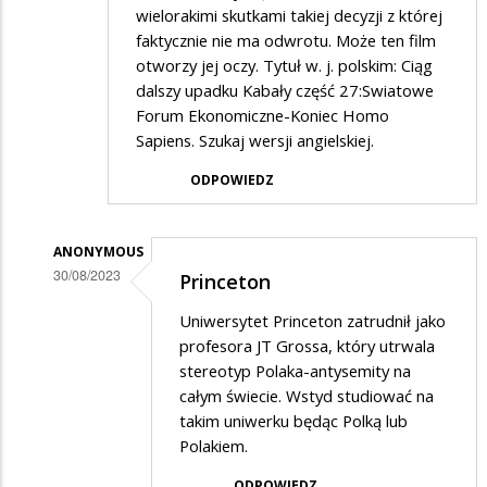
wielorakimi skutkami takiej decyzji z której
faktycznie nie ma odwrotu. Może ten film
otworzy jej oczy. Tytuł w. j. polskim: Ciąg
dalszy upadku Kabały część 27:Swiatowe
Forum Ekonomiczne-Koniec Homo
Sapiens. Szukaj wersji angielskiej.
ODPOWIEDZ
ANONYMOUS
30/08/2023
Princeton
Dodane
Uniwersytet Princeton zatrudnił jako
przez
profesora JT Grossa, który utrwala
Swiadomy
stereotyp Polaka-antysemity na
całym świecie. Wstyd studiować na
Goyim…
takim uniwerku będąc Polką lub
w
Polakiem.
odpowiedzi
ODPOWIEDZ