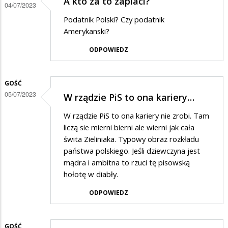
i
A kto za to zaplaci?
04/07/2023
w…
Podatnik Polski? Czy podatnik
Amerykanski?
ODPOWIEDZ
GOŚĆ
05/07/2023
W rządzie PiS to ona kariery…
W rządzie PiS to ona kariery nie zrobi. Tam
liczą sie mierni bierni ale wierni jak cała
świta Zieliniaka. Typowy obraz rozkładu
państwa polskiego. Jeśli dziewczyna jest
mądra i ambitna to rzuci tę pisowską
hołotę w diabły.
ODPOWIEDZ
GOŚĆ