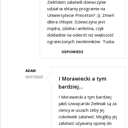
przez
Zielińskim załatwili dziewczynie
Gość
udział w elitarny programie na
Uniwersytecie Princeton? :)). Zmień
w
dilera chłopie. Dziewczyna jest
odpowiedzi
mądra, zdolna i ambitna, czyli
na
dokładnie na odwrót niż większość
W
ograniczonych zwolenników Tuska.
zarządach
ODPOWIEDZ
ilu
fundacji
ADAM
i
05/07/2023
I Morawiecki a tym
w…
Dodane
bardziej…
przez
I Morawiecki a tym bardziej
olo
jakiś szwajcarski Zieliniak są za
w
ciency w uszach zeby jej
cokolwiek załatwić. Mogliby jej
odpowiedzi
załatwić używaną oponę do
na