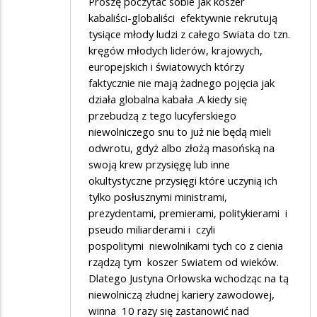
Proszę poczytać sobie jak koszer
kabaliści-globaliści efektywnie rekrutują
tysiące młody ludzi z całego Swiata do tzn.
kręgów młodych liderów, krajowych,
europejskich i światowych którzy
faktycznie nie mają żadnego pojęcia jak
działa globalna kabała .A kiedy się
przebudzą z tego lucyferskiego
niewolniczego snu to już nie będą mieli
odwrotu, gdyż albo złożą masońską na
swoją krew przysięgę lub inne
okultystyczne przysięgi które uczynią ich
tylko posłusznymi ministrami,
prezydentami, premierami, politykierami i
pseudo miliarderami i czyli
pospolitymi niewolnikami tych co z cienia
rządzą tym koszer Swiatem od wieków.
Dlatego Justyna Orłowska wchodząc na tą
niewolniczą złudnej kariery zawodowej,
winna 10 razy się zastanowić nad