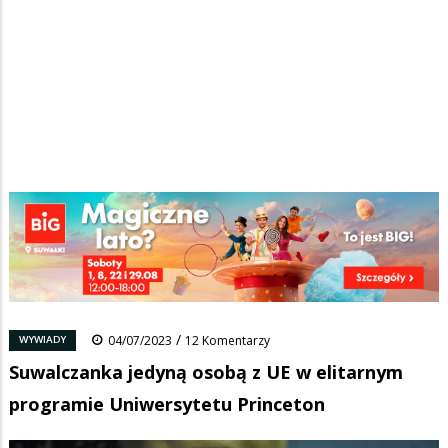
Strona główna
/
Wiadomości
/
Wywiady
/
Ścieżka
Suwalczanka jedyną osobą z UE w elitarnym programie Uniwersytetu
Princeton
nawigacyjna
Facebook
Pinterest
Tumblr
Reddit
Share
0
/
WYWIADY
04/07/2023
12 Komentarzy
Suwalczanka jedyną osobą z UE w elitarnym
programie Uniwersytetu Princeton