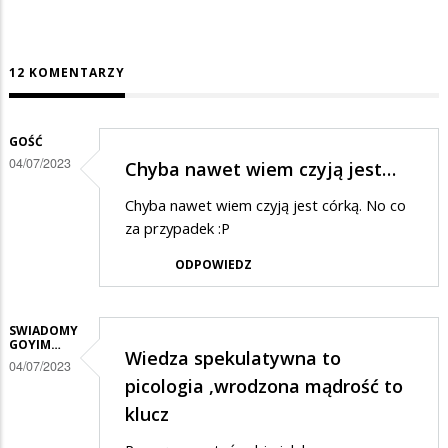
12 KOMENTARZY
GOŚĆ
04/07/2023
Chyba nawet wiem czyją jest…
Chyba nawet wiem czyją jest córką. No co
za przypadek :P
ODPOWIEDZ
SWIADOMY
GOYIM…
Wiedza spekulatywna to
04/07/2023
picologia ,wrodzona mądrość to
klucz