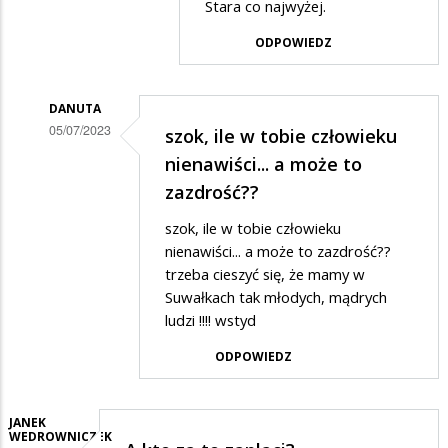
Stara co najwyżej.
Hihi
ODPOWIEDZ
DANUTA
05/07/2023
szok, ile w tobie człowieku
Dodane
nienawiści... a może to
przez
zazdrość??
Gość
szok, ile w tobie człowieku
w
nienawiści... a może to zazdrość??
odpowiedzi
trzeba cieszyć się, że mamy w
Suwałkach tak młodych, mądrych
na
ludzi !!!! wstyd
W
ODPOWIEDZ
zarządach
ilu
fundacji
JANEK
WEDROWNICZEK