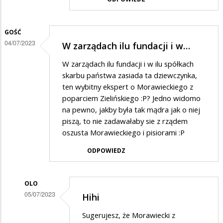
na
Wiedza
spekulatywna
GOŚĆ
04/07/2023
W zarządach ilu fundacji i w…
to
picologia
W zarządach ilu fundacji i w ilu spółkach
skarbu państwa zasiada ta dziewczynka,
,wrodzona
ten wybitny ekspert o Morawieckiego z
mądrość
poparciem Zielińskiego :P? Jedno widomo
to
na pewno, jakby była tak mądra jak o niej
klucz
piszą, to nie zadawałaby sie z rządem
oszusta Morawieckiego i pisiorami :P
ODPOWIEDZ
OLO
05/07/2023
Hihi
Dodane
Sugerujesz, że Morawiecki z