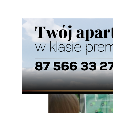
Strona główna
/
Wiadomości
/
Zdrowie i uroda
/
Zdrowie 
Ścieżka
nawigacyjna
/
ZDROWIE I URODA
26/05/2026
0 Komentarzy
Zdrowie w XXI wieku - konferencja w P