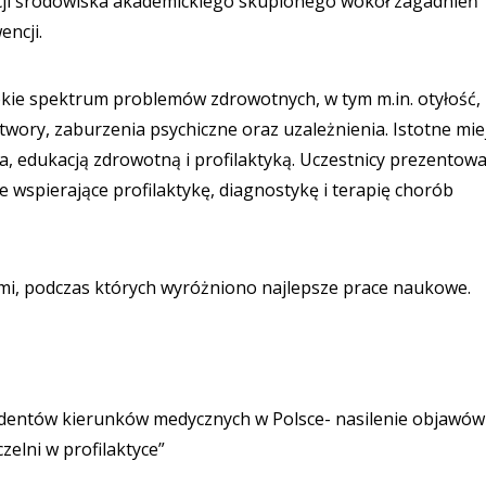
racji środowiska akademickiego skupionego wokół zagadnień
encji.
kie spektrum problemów zdrowotnych, w tym m.in. otyłość,
wory, zaburzenia psychiczne oraz uzależnienia. Istotne mie
a, edukacją zdrowotną i profilaktyką. Uczestnicy prezentowa
wspierające profilaktykę, diagnostykę i terapię chorób
mi, podczas których wyróżniono najlepsze prace naukowe.
udentów kierunków medycznych w Polsce- nasilenie objawów
zelni w profilaktyce”