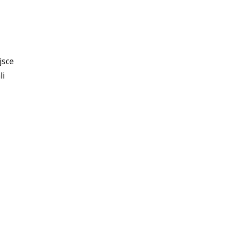
jsce
li