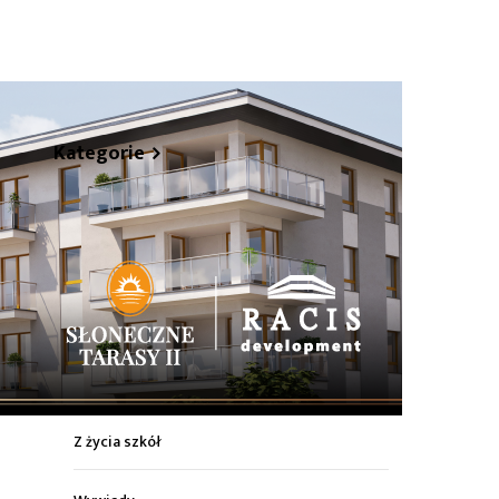
hare
Kategorie
Z życia miasta
Sport
Kultura
Wiadomości z regionu
Z życia szkół