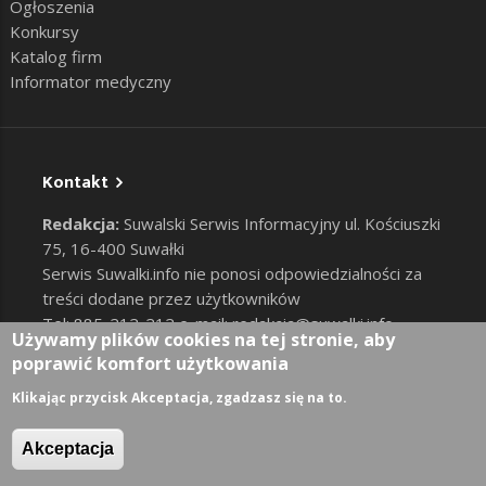
Ogłoszenia
Konkursy
Katalog firm
Informator medyczny
Kontakt
Redakcja:
Suwalski Serwis Informacyjny ul. Kościuszki
75, 16-400 Suwałki
Serwis Suwalki.info nie ponosi odpowiedzialności za
treści dodane przez użytkowników
Tel: 885-212-212 e-mail:
redakcja@suwalki.info
,
Używamy plików cookies na tej stronie, aby
reklama@suwalki.info
poprawić komfort użytkowania
RODO
|
Cookies
Zaloguj
Klikając przycisk Akceptacja, zgadzasz się na to.
User account menu
Akceptacja