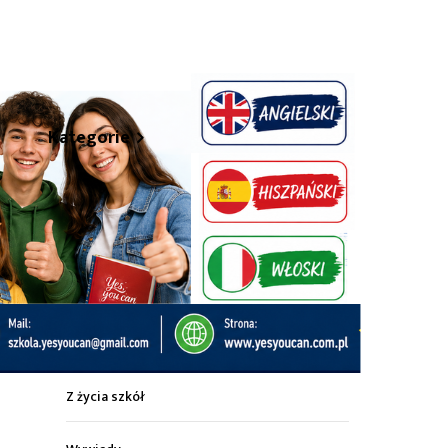
hare
Kategorie
Z życia miasta
Sport
Kultura
Wiadomości z regionu
Z życia szkół