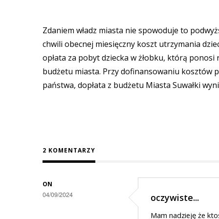
Zdaniem władz miasta nie spowoduje to podwyżs
chwili obecnej miesięczny koszt utrzymania dzi
opłata za pobyt dziecka w żłobku, którą ponosi ro
budżetu miasta. Przy dofinansowaniu kosztów po
państwa, dopłata z budżetu Miasta Suwałki wynie
2 KOMENTARZY
ON
04/09/2024
oczywiste...
Mam nadzieję że ktoś 