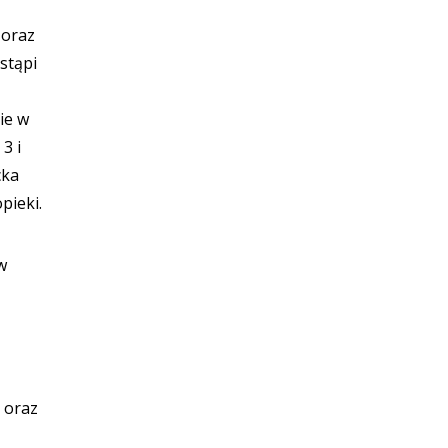
 oraz
stąpi
ie w
3 i
cka
pieki.
w
 oraz