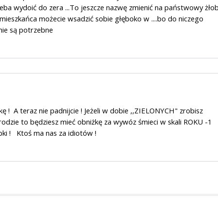
zeba wydoić do zera ...To jeszcze nazwę zmienić na państwowy żło
y mieszkańca możecie wsadzić sobie głęboko w ....bo do niczego
nie są potrzebne
 ! A teraz nie padnijcie ! Jeżeli w dobie ,,ZIELONYCH" zrobisz
dzie to będziesz mieć obniżkę za wywóz śmieci w skali ROKU -1
bki ! Ktoś ma nas za idiotów !