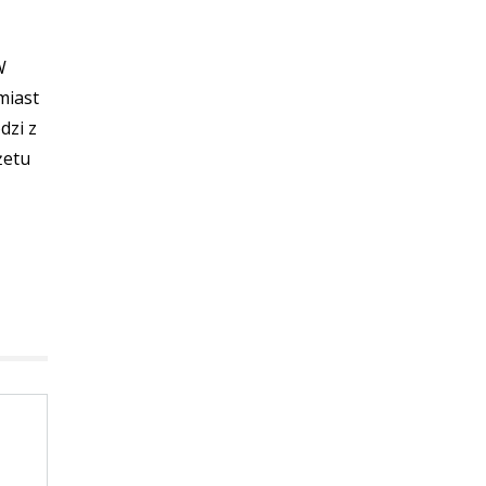
W
miast
dzi z
żetu