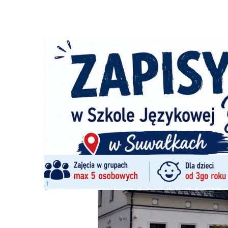
Strona główna
/
Wiadomości
/
Z życia szkół
/
Zmiany w op
Ścieżka
nawigacyjna
/
Z ŻYCIA SZKÓŁ
04/09/2024
2 Komentarzy
Zmiany w opłatach za pobyt dziecka w 