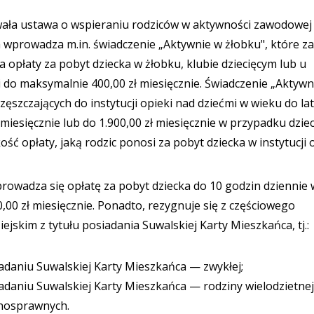
ywała ustawa o wspieraniu rodziców w aktywności zawodowej
wprowadza m.in. świadczenie „Aktywnie w żłobku", które za
opłaty za pobyt dziecka w żłobku, klubie dziecięcym lub u
do maksymalnie 400,00 zł miesięcznie. Świadczenie „Aktywn
ęszczających do instytucji opieki nad dziećmi w wieku do lat 
 miesięcznie lub do 1.900,00 zł miesięcznie w przypadku dzie
ć opłaty, jaką rodzic ponosi za pobyt dziecka w instytucji o
owadza się opłatę za pobyt dziecka do 10 godzin dziennie 
00 zł miesięcznie. Ponadto, rezygnuje się z częściowego
ejskim z tytułu posiadania Suwalskiej Karty Mieszkańca, tj.:
daniu Suwalskiej Karty Mieszkańca — zwykłej;
aniu Suwalskiej Karty Mieszkańca — rodziny wielodzietnej
łnosprawnych.