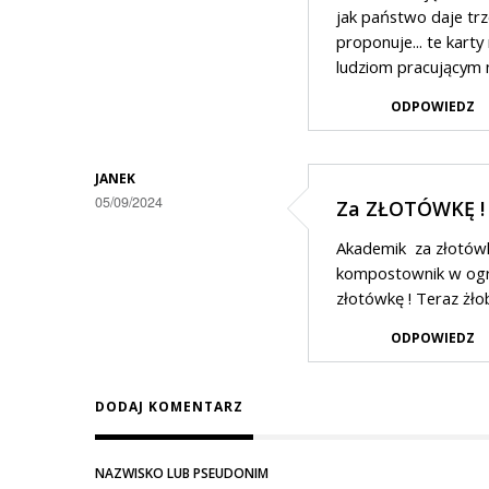
jak państwo daje tr
proponuje... te kart
ludziom pracującym 
ODPOWIEDZ
JANEK
05/09/2024
Za ZŁOTÓWKĘ !
Akademik za złotówkę
kompostownik w ogro
złotówkę ! Teraz żło
ODPOWIEDZ
DODAJ KOMENTARZ
NAZWISKO LUB PSEUDONIM