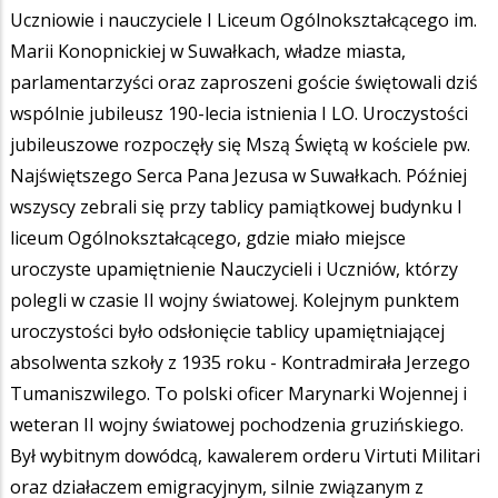
Uczniowie i nauczyciele I Liceum Ogólnokształcącego im.
Marii Konopnickiej w Suwałkach, władze miasta,
parlamentarzyści oraz zaproszeni goście świętowali dziś
wspólnie jubileusz 190-lecia istnienia I LO. Uroczystości
jubileuszowe rozpoczęły się Mszą Świętą w kościele pw.
Najświętszego Serca Pana Jezusa w Suwałkach. Później
wszyscy zebrali się przy tablicy pamiątkowej budynku I
liceum Ogólnokształcącego, gdzie miało miejsce
uroczyste upamiętnienie Nauczycieli i Uczniów, którzy
polegli w czasie II wojny światowej. Kolejnym punktem
uroczystości było odsłonięcie tablicy upamiętniającej
absolwenta szkoły z 1935 roku - Kontradmirała Jerzego
Tumaniszwilego. To polski oficer Marynarki Wojennej i
weteran II wojny światowej pochodzenia gruzińskiego.
Był wybitnym dowódcą, kawalerem orderu Virtuti Militari
oraz działaczem emigracyjnym, silnie związanym z