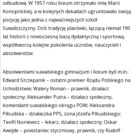
odbudowę. W 1957 roku liceum otrzymało imię Marii
Konopnickiej, a w kolejnych dekadach ugruntowało swoją
pozycję jako jedna z najważniejszych szkół
Suwalszczyzny. Dziś tradycję placówki, łączącą niemal 190
lat historii z nowoczesną bazą dydaktyczną i sportową,
współtworzą kolejne pokolenia uczniów, nauczycieli i
absolwentów.
Absolwentami suwalskiego gimnazjum i liceum byli m.in.:
Edward Szczepanik – ostatni premier Rządu Polskiego na
Uchodźstwie; Walery Roman – prawnik, działacz
społeczny; Aleksander Putra – działacz społeczny,
komendant suwalskiego okręgu POW; Aleksandra
Piłsudska – działaczka PPS, żona Józefa Piłsudskiego;
Teofil Noniewicz – lekarz, działacz społeczny; Oskar
Awejde – powstaniec styczniowy, prawnik, czy Rudolf