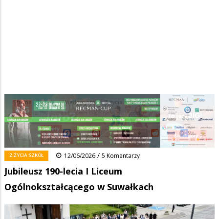
Strona główna
/
Wiadomości
/
Z życia szkół
/
Ścieżka
Jubileusz 190-lecia I Liceum Ogólnokształcącego w Suwałkach
nawigacyjna
Facebook
Pinterest
Tumblr
Reddit
Share
0
/
Z ŻYCIA SZKÓŁ
12/06/2026
5 Komentarzy
Jubileusz 190-lecia I Liceum
Ogólnokształcącego w Suwałkach