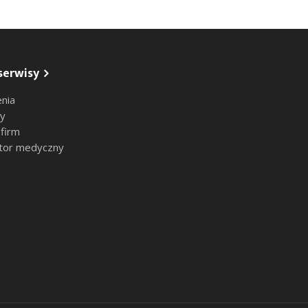
serwisy
nia
sy
 firm
tor medyczny