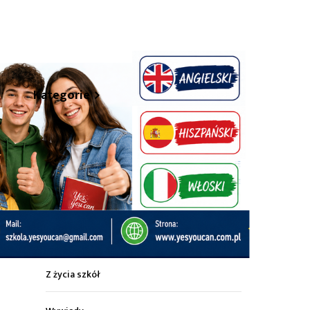
hare
Kategorie
Z życia miasta
Sport
Kultura
Wiadomości z regionu
Z życia szkół