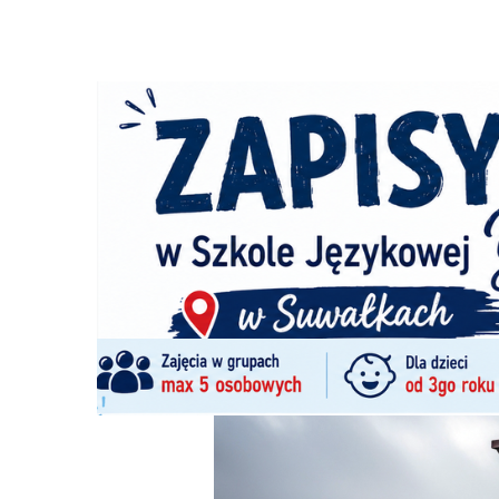
Strona główna
/
Wiadomości
/
Z życia miasta
/
Syreny ala
Ścieżka
nawigacyjna
/
Z ŻYCIA MIASTA
27/05/2026
0 Komentarzy
Syreny alarmowe w Pułku - 28. maja