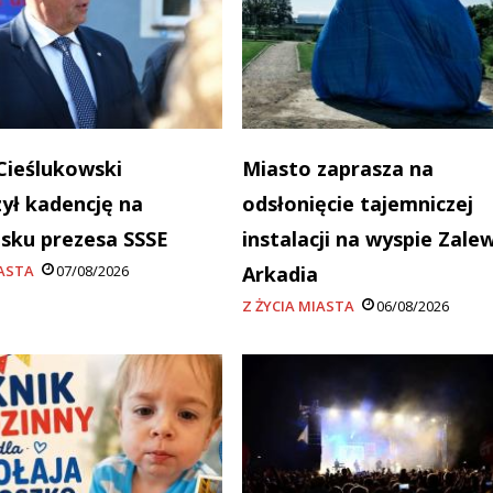
Cieślukowski
Miasto zaprasza na
ył kadencję na
odsłonięcie tajemniczej
sku prezesa SSSE
instalacji na wyspie Zale
IASTA
07/08/2026
Arkadia
Z ŻYCIA MIASTA
06/08/2026