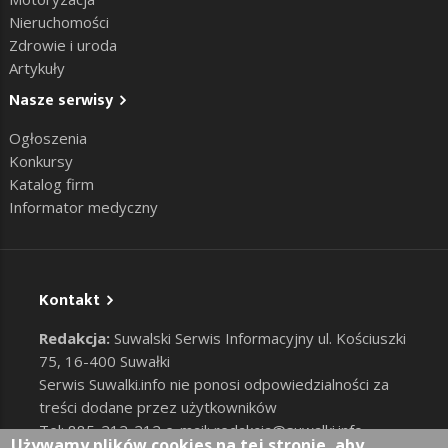
Nieruchomości
Zdrowie i uroda
Artykuły
Nasze serwisy
Ogłoszenia
Konkursy
Katalog firm
Informator medyczny
Kontakt
Redakcja:
Suwalski Serwis Informacyjny ul. Kościuszki
75, 16-400 Suwałki
Serwis Suwalki.info nie ponosi odpowiedzialności za
treści dodane przez użytkowników
Tel: 885-212-212 e-mail:
redakcja@suwalki.info
,
Używamy plików cookies na tej stronie, aby