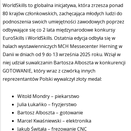
WorldSkills to globalna inicjatywa, która zrzesza ponad
80 krajów członkowskich, zachęcająca młodych ludzi do
podnoszenia swoich umiejętności zawodowych poprzez
odbywające się co 2 lata międzynarodowe konkursy
EuroSkills i WorldSkills. Ostatnia edycja odbyła się w
halach wystawienniczych MCH Messecenter Herning w
Danii w dniach od 9 do 13 września 2025 roku. Wziął w
niej udział suwalczanin Bartosza Alboszta w konkurencji
GOTOWANIE, który wraz z czwórką innych
reprezentantów Polski wywalczył złoty medal:
Witold Mondry – piekarstwo
Julia Łukańko – fryzjerstwo
Bartosz Alboszta – gotowanie
Marcel Kwaśniewski – elektronika
Jakub Świtała – frezowanie CNC