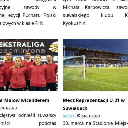
uracyjne zawody w
Michała Karpowicza, zawo
nej edycji Pucharu Polski
suwalskiego klubu Ka
alowych w klasie F1N
Kyokushin.
ol-Malow wiceliderem
Mecz Reprezentacji U-21 w
Suwałkach
7/01/2020
ięstwa odnieśli suwalscy
SPORT
24/01/2020
ntoniści podczas
30. marca na Stadionie Miejs