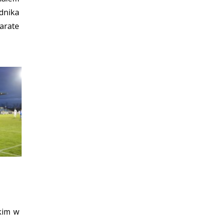
dnika
rate
kim w