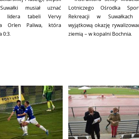
Suwałki musiał uznać
Lotniczego Ośrodka Spor
ć lidera tabeli Vervy
Rekreacji w Suwałkach m
a Orlen Paliwa, która
wyjątkową okazję rywalizowa
 0:3.
ziemią – w kopalni Bochnia.