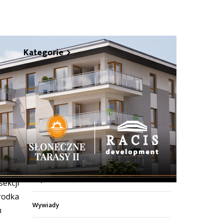
Kategorie
Z życia miasta
Sport
Kultura
owie
Wiadomości z regionu
ili z
Z życia szkół
kcji
rodka
Wywiady
h