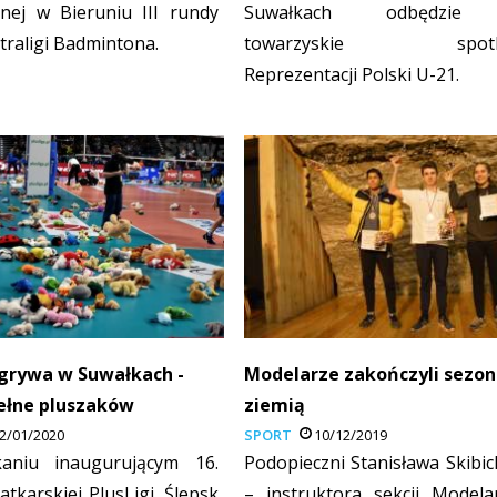
nej w Bieruniu III rundy
Suwałkach odbędzie
traligi Badmintona.
towarzyskie spotk
Reprezentacji Polski U-21.
grywa w Suwałkach -
Modelarze zakończyli sezon
ełne pluszaków
ziemią
2/01/2020
SPORT
10/12/2019
aniu inaugurującym 16.
Podopieczni Stanisława Skibic
iatkarskiej PlusLigi, Ślepsk
– instruktora sekcji Modela