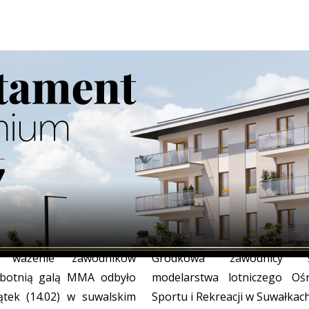
 zawodników przed galą
Medale modelarzy w Grodk
uwałkach
SPORT
13/02/2020
Z czterema medalami wróc
4/02/2020
ne ważenie zawodników
Grodkowa zawodnicy se
obotnią galą MMA odbyło
modelarstwa lotniczego Oś
ątek (14.02) w suwalskim
Sportu i Rekreacji w Suwałkac