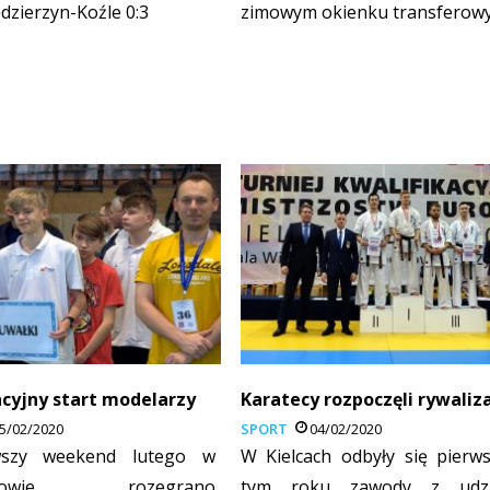
dzierzyn-Koźle 0:3
zimowym okienku transferow
cyjny start modelarzy
Karatecy rozpoczęli rywaliz
5/02/2020
SPORT
04/02/2020
szy weekend lutego w
W Kielcach odbyły się pierw
eszowie rozegrano
tym roku zawody z udzi