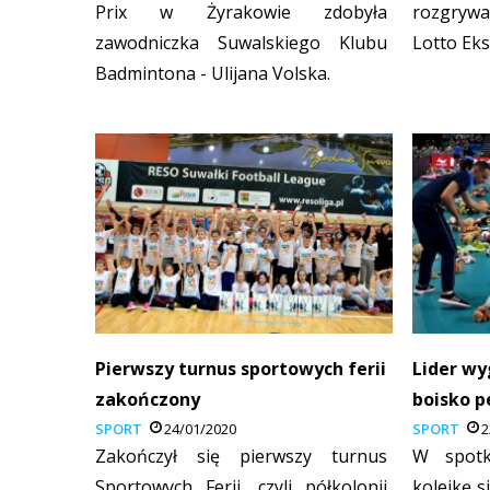
Prix w Żyrakowie zdobyła
rozgrywa
zawodniczka Suwalskiego Klubu
Lotto Eks
Badmintona - Ulijana Volska.
Pierwszy turnus sportowych ferii
Lider wy
zakończony
boisko p
SPORT
24/01/2020
SPORT
2
Zakończył się pierwszy turnus
W spotk
Sportowych Ferii, czyli półkolonii
kolejkę s