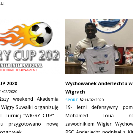
u.
UP 2020
Wychowanek Anderlechtu w
Wigrach
1/02/2020
iższy weekend Akademia
SPORT
11/02/2020
a Wigry Suwałki organizuję
19- letni defensywny pom
I Turniej "WIGRY CUP" -
Mohamed Loua no
ku przygotowano nową
zawodnikiem Wigier. Wycho
rozgrywek.
RSC Anderlecht podpisał z K