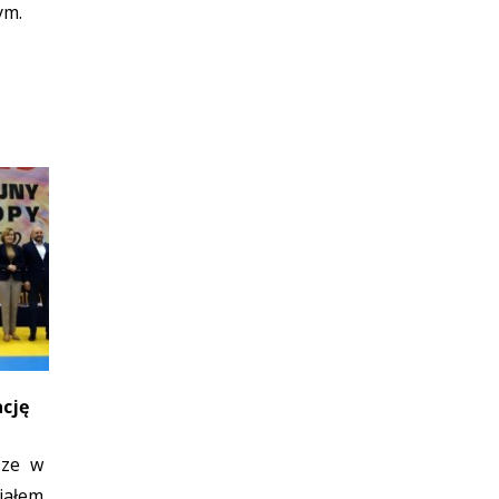
ym.
ację
sze w
ałem