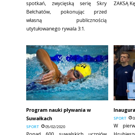
spotkań, zwycięską serię Skry
ZAKSĄ Kę
Bełchatów, pokonując przed
własną publicznością
utytułowanego rywala 3:1.
Program nauki pływania w
Inaugura
Suwałkach
SPORT
0
W pierw
SPORT
05/02/2020
Ponad 600 suwalskich uczniów
Hrubi