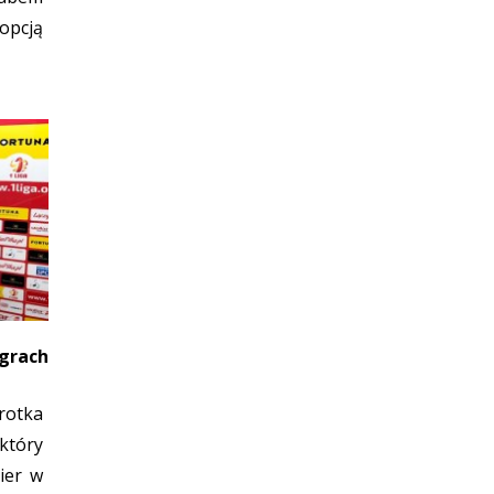
pcją
grach
rotka
który
ier w