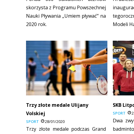
skorzysta z Programu Powszechnej
inaug
Nauki Pływania „Umiem pływać” na
tegorocz
2020 rok.
Modeli H
Trzy złote medale Ulijany
SKB Litp
Volskiej
SPORT
2
Dwa zwyc
SPORT
28/01/2020
Trzy złote medale podczas Grand
badmi