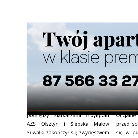
Zwycięstwo Ślepska w Olsztynie
Ważenie
MMA w S
SPORT
15/02/2020
Walentynkowy pojedynek
SPORT
1
pomiędzy siatkarzami Indykpolu
Oficjal
AZS Olsztyn i Ślepska Malow
przed s
Suwałki zakończył się zwycięstwem
się w pi