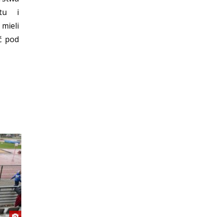
tu i
ieli
ć pod