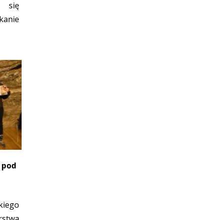
 się
anie
 pod
kiego
rstwa