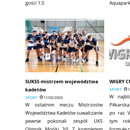
gości 1:3.
Aquapark
SUKSS mistrzem województwa
WIGRY C
kadetów
SPORT
1
W najbl
SPORT
11/02/2020
W ostatnim meczu Mistrzostw
Piłkarsk
Województwa Kadetów suwalczanie
po raz V
pewnie pokonali zespół UKS
tym ro
Olimpik Mońki 3:0. Z kompletem
formułę 