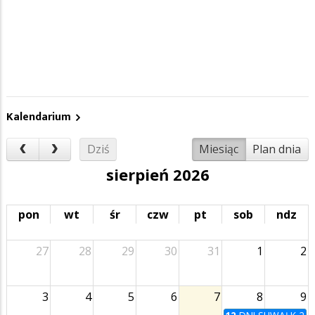
Kalendarium
Dziś
Miesiąc
Plan dnia
sierpień 2026
pon
wt
śr
czw
pt
sob
ndz
27
28
29
30
31
1
2
3
4
5
6
7
8
9