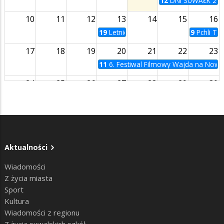
12
DNI SUWAŁK 20
10
11
12
13
14
15
16
19
Letnie Kino na Bulwarach | Zabij to 
9
Pchli Ta
17
18
19
20
21
22
23
11
6. Festiwal Filmowy Wajda na Now
24
25
26
27
28
29
30
31
1
2
3
4
5
6
Aktualności
Wiadomości
Z życia miasta
Sport
Kultura
Wiadomości z regionu