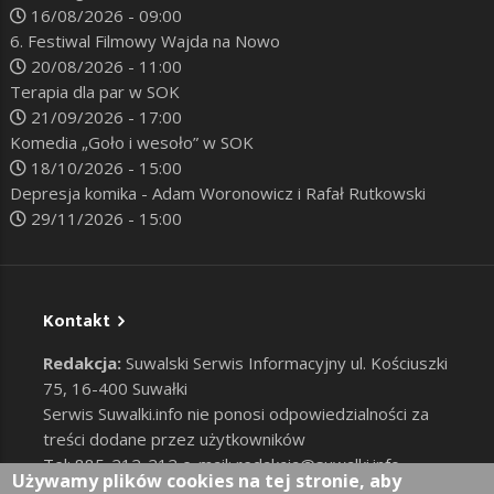
16/08/2026 - 09:00
6. Festiwal Filmowy Wajda na Nowo
20/08/2026 - 11:00
Terapia dla par w SOK
21/09/2026 - 17:00
Komedia „Goło i wesoło” w SOK
18/10/2026 - 15:00
Depresja komika - Adam Woronowicz i Rafał Rutkowski
29/11/2026 - 15:00
Kontakt
Redakcja:
Suwalski Serwis Informacyjny ul. Kościuszki
75, 16-400 Suwałki
Serwis Suwalki.info nie ponosi odpowiedzialności za
treści dodane przez użytkowników
Tel: 885-212-212 e-mail:
redakcja@suwalki.info
,
Używamy plików cookies na tej stronie, aby
reklama@suwalki.info