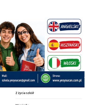
hare
Kategorie
Z życia miasta
Sport
Kultura
Wiadomości z regionu
Z życia szkół