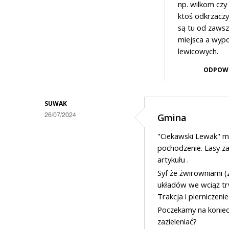
np. wilkom czy
na
ktoś odkrzaczy
Koszmarne
są tu od zawsz
miejsca a wypo
są
lewicowych.
wyrobiska
ODPOW
żwirowni
i
lasy
SUWAK
26/07/2024
cięte
Gmina
brz
"Ciekawski Lewak" ma 
umiaru
pochodzenie. Lasy za
artykułu .
Syf że żwirowniami 
układów we wciąż trw
Trakcja i pierniczen
Poczekamy na koniec 
zazieleniać?