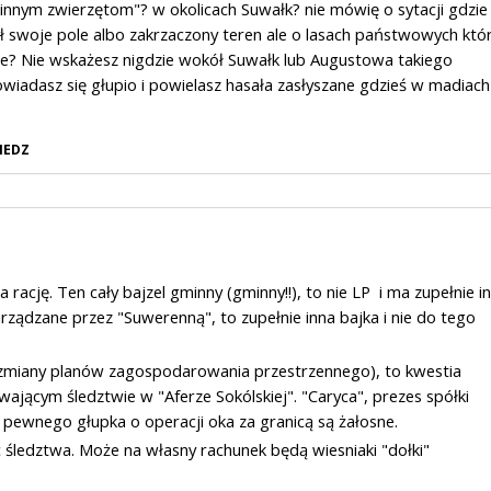
 innym zwierzętom"? w okolicach Suwałk? nie mówię o sytacji gdzie
ł swoje pole albo zakrzaczony teren ale o lasach państwowych któ
e? Nie wskażesz nigdzie wokół Suwałk lub Augustowa takiego
wiadasz się głupio i powielasz hasała zasłyszane gdzieś w madiach
IEDZ
rację. Ten cały bajzel gminny (gminny!!), to nie LP i ma zupełnie i
rządzane przez "Suwerenną", to zupełnie inna bajka i nie do tego
(zmiany planów zagospodarowania przestrzennego), to kwestia
ającym śledztwie w "Aferze Sokólskiej". "Caryca", prezes spółki
ie pewnego głupka o operacji oka za granicą są żałosne.
śledztwa. Może na własny rachunek będą wiesniaki "dołki"