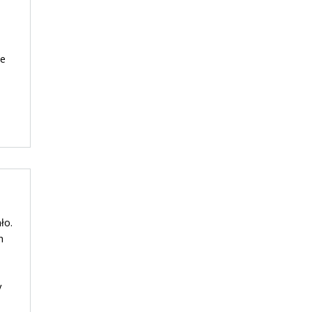
że
ło.
h
y