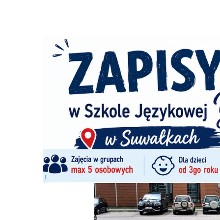
Strona główna
/
Wiadomości
/
Wiadomości z regionu
/
Wy
Ścieżka
nawigacyjna
/
WIADOMOŚCI Z REGIONU
22/07/2024
5 Komentarzy
Wyznaczanie terenów zdegradowanych w