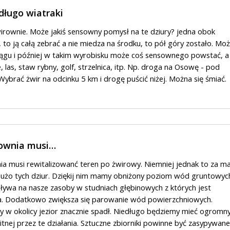
długo wiatraki
irownie. Może jakiś sensowny pomysł na te dziury? jedna obok
a, to ją całą zebrać a nie miedza na środku, to pół góry zostało. Mo
iągu i później w takim wyrobisku może coś sensownego powstać, a
e, las, staw rybny, golf, strzelnica, itp. Np. droga na Osowę - pod
 Wybrać żwir na odcinku 5 km i drogę puścić niżej. Można się śmiać.
ownia musi…
a musi rewitalizowanć teren po żwirowy. Niemniej jednak to za ma
dużo tych dziur. Dziękij nim mamy obniżony poziom wód gruntowyc
ływa na nasze zasoby w studniach głębinowych z których jest
. Dodatkowo zwiększa się parowanie wód powierzchniowych.
w okolicy jezior znacznie spadł. Niedługo będziemy mieć ogromn
itnej przez te działania. Sztuczne zbiorniki powinne być zasypywane