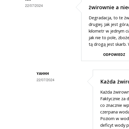
22/07/2024
żwirownie a nie
Degradacja, to te żw
drugiej. Jak jest gór
kilometr w jednym c
jak nie to pole, zboż
tą drogą jest skarb.
ODPOWIEDZ
YAHHH
22/07/2024
Każda żwir
Dodane
Każda żwirowni
przez
Faktycznie za 
nn
co znacznie wp
czerpana woda
w
Poziom w wody 
odpowiedzi
deficyt wody p