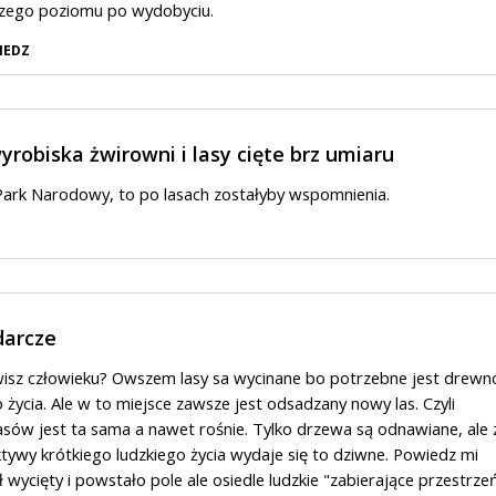
szego poziomu po wydobyciu.
IEDZ
robiska żwirowni i lasy cięte brz umiaru
 Park Narodowy, to po lasach zostałyby wspomnienia.
darcze
isz człowieku? Owszem lasy sa wycinane bo potrzebne jest drewn
 życia. Ale w to miejsce zawsze jest odsadzany nowy las. Czyli
asów jest ta sama a nawet rośnie. Tylko drzewa są odnawiane, ale 
tywy krótkiego ludzkiego życia wydaje się to dziwne. Powiedz mi
ł wycięty i powstało pole ale osiedle ludzkie "zabierające przestrze