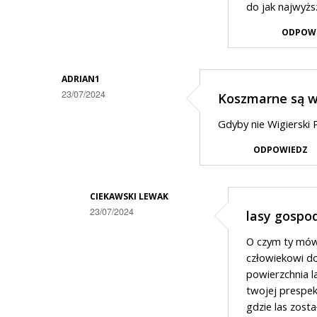
na
do jak najwyż
żwirownie
ODPOW
a
niedługo
ADRIAN1
wiatraki
23/07/2024
Koszmarne są wy
Gdyby nie Wigierski
ODPOWIEDZ
CIEKAWSKI LEWAK
23/07/2024
lasy gospo
Dodane
O czym ty mów
przez
człowiekowi do
Adrian1
powierzchnia l
twojej prespek
w
gdzie las zosta
odpowiedzi