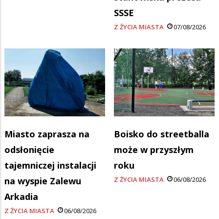
SSSE
Z ŻYCIA MIASTA
07/08/2026
Miasto zaprasza na
Boisko do streetballa
odsłonięcie
może w przyszłym
tajemniczej instalacji
roku
na wyspie Zalewu
Z ŻYCIA MIASTA
06/08/2026
Arkadia
Z ŻYCIA MIASTA
06/08/2026