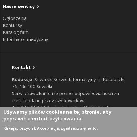
Nasze serwisy
Ogłoszenia
Konkursy
Katalog firm
Informator medyczny
Kontakt
Redakcja:
Suwalski Serwis Informacyjny ul. Kościuszki
75, 16-400 Suwałki
Serwis Suwalki.info nie ponosi odpowiedzialności za
treści dodane przez użytkowników
Tel: 885-212-212 e-mail:
redakcja@suwalki.info
,
Używamy plików cookies na tej stronie, aby
reklama@suwalki.info
poprawić komfort użytkowania
RODO
|
Cookies
Zaloguj
Klikając przycisk Akceptacja, zgadzasz się na to.
User account menu