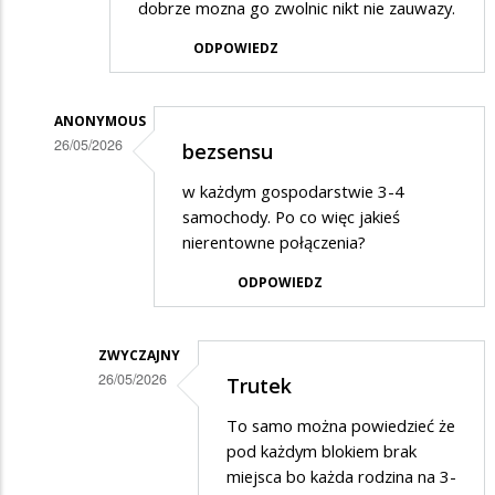
dobrze mozna go zwolnic nikt nie zauwazy.
ODPOWIEDZ
ANONYMOUS
26/05/2026
bezsensu
Dodane
w każdym gospodarstwie 3-4
przez
samochody. Po co więc jakieś
Anonymous
nierentowne połączenia?
w
ODPOWIEDZ
odpowiedzi
na
ZWYCZAJNY
Minister
26/05/2026
Trutek
Rolnictwa
Dodane
To samo można powiedzieć że
i
przez
pod każdym blokiem brak
Rozwoju
Anonymous
miejsca bo każda rodzina na 3-