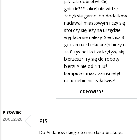
agronom
jak taki dobrobyt Cię
gniecie??? Jakoś nie widzę
w
żebyś się garnol bo dodatków
odpowiedzi
nadawali miastowym i czy się
na
stoi czy się leży na urzędzie
A
wypłata się należy! Siedzisz 8
godzin na stołku urzędniczym
do
za 8 tys netto i za krytykę się
robotry
bierzesz? Ty się do roboty
się
bierz! A nie od 14 już
wziąć…
komputer masz zamknięty! I
nic u ciebie nie załatwisz!
ODPOWIEDZ
PISOWIEC
26/05/2026
PIS
Do Ardanowskiego to mu dużo brakuje…..