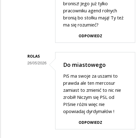
bronisz! Jego już tylko
pracowniku agend rolnych
bronią bo stołku mają! Ty też
ma się rozumieć?
ODPOWIEDZ
ROLAS
26/05/2026
Do miastowego
Dodane
PiS ma swoje za uszami to
przez
prawda ale ten mercosur
Słabo
zamiast to zmienić to nic nie
zrobił! Niczym się PSL od
pisący
PISnie różni więc nie
w
opowiadaj dyrdymałów !
odpowiedzi
ODPOWIEDZ
na
Do