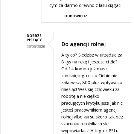
cym za darmo drewno z lasu ciągac.
ODPOWIEDZ
DOBRZE
PISZĄCY
Do agencji rolnej
26/05/2026
Dodane
A ty co? Siedzisz w urzędzie za
8 tys na rękę i jeszcze ci źle?
przez
Od 14 kompa już masz
Słabo
zamkniętego nic u Ciebie nie
pisący
załatwisz, 800 plus wpływa co
miesiąc! Wes się człowieku za
w
robotę a nie ciężko
odpowiedzi
pracujących krytykujesz! Jak nic
na
jesteś pracownikiem agencji
Do
rolnej albo kursu skoro tak bez
szacunku o rolnikach się
dziadzi
wypowiadasz! A tego z PSLu