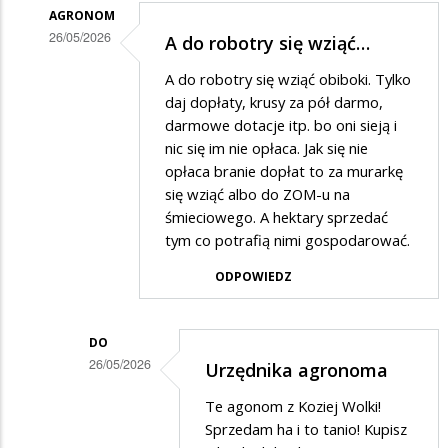
dziadzi
AGRONOM
26/05/2026
A do robotry się wziąć…
Dodane
A do robotry się wziąć obiboki. Tylko
przez
daj dopłaty, krusy za pół darmo,
Dziadek
darmowe dotacje itp. bo oni sieją i
nic się im nie opłaca. Jak się nie
w
opłaca branie dopłat to za murarkę
odpowiedzi
się wziąć albo do ZOM-u na
na
śmieciowego. A hektary sprzedać
Pajacyk
tym co potrafią nimi gospodarować.
ODPOWIEDZ
DO
26/05/2026
Urzędnika agronoma
Dodane
Te agonom z Koziej Wolki!
przez
Sprzedam ha i to tanio! Kupisz