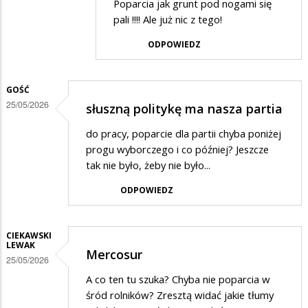
Poparcia jak grunt pod nogami się
przez
pali !!!! Ale już nic z tego!
Olo
ODPOWIEDZ
w
odpowiedzi
GOŚĆ
na
25/05/2026
słuszną politykę ma nasza partia
Na
ha
do pracy, poparcie dla partii chyba poniżej
progu wyborczego i co później? Jeszcze
tak nie było, żeby nie było...
ODPOWIEDZ
CIEKAWSKI
LEWAK
Mercosur
25/05/2026
A co ten tu szuka? Chyba nie poparcia w
śród rolników? Zresztą widać jakie tłumy