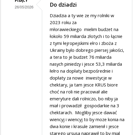
PISĄCY
Do dziadzi
26/05/2026
Dodane
Dziadzia a ty wie ze my rolniki w
2023 roku za
przez
młorawieckiego mielim budzet na
Dziadek
łokoło 59 miliarda złotych i to łącnie
w
z tymi łejropejskimi ełro i zboża z
Ukrainy bylo dobrego piersej jakości,
odpowiedzi
a tera to je budzet 76 miliarda
na
nasych piniedzy i jesce 53,3 miliarda
Pajacyk
łełro na dopłaty bezpośrednie i
dopłaty za nowe inwestycje w
chektary, ja tam jesce KRUS biore
choć na roli nie pracował alie
emeryture dali rolniczo, bo niby ja
miał i prowadził gospodarkie na 3
chektarach. Mogliby jesce dawać
wiencyj i wiencyj to by moze konia na
dwa konie i krasule zamienił i jesce
starego ursusa naprawił to by mial