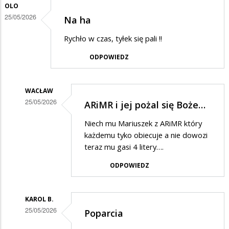
OLO
25/05/2026
Na ha
Rychło w czas, tyłek się pali !!
ODPOWIEDZ
WACŁAW
25/05/2026
ARiMR i jej pożal się Boże…
Dodane
Niech mu Mariuszek z ARiMR który
przez
każdemu tyko obiecuje a nie dowozi
Olo
teraz mu gasi 4 litery….
w
ODPOWIEDZ
odpowiedzi
na
KAROL B.
Na
25/05/2026
Poparcia
ha
Dodane