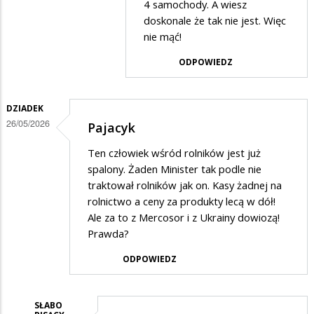
Wsi
4 samochody. A wiesz
w
doskonale że tak nie jest. Więc
odpowiedzi
nie mąć!
na
ODPOWIEDZ
bezsensu
DZIADEK
26/05/2026
Pajacyk
Ten człowiek wśród rolników jest już
spalony. Żaden Minister tak podle nie
traktował rolników jak on. Kasy żadnej na
rolnictwo a ceny za produkty lecą w dół!
Ale za to z Mercosor i z Ukrainy dowiozą!
Prawda?
ODPOWIEDZ
SŁABO