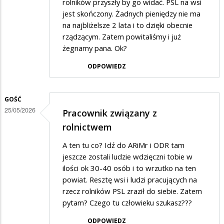
rolników przyszły by go widać. PSL na wsi
jest skończony. Żadnych pieniędzy nie ma
na najbliżelsze 2 lata i to dzięki obecnie
rządzącym. Zatem powitaliśmy i już
żegnamy pana. Ok?
ODPOWIEDZ
GOŚĆ
25/05/2026
Pracownik związany z
rolnictwem
A ten tu co? Idź do ARiMr i ODR tam
jeszcze zostali ludzie wdzięczni tobie w
ilości ok 30-40 osób i to wrzutko na ten
powiat. Resztę wsi i ludzi pracujących na
rzecz rolników PSL zraził do siebie. Zatem
pytam? Czego tu człowieku szukasz???
ODPOWIEDZ