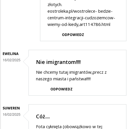
na
złotych.
Nie
eostroleka.pl/wostrolece- bedzie-
wiedzą
centrum-integracji-cudzoziemcow-
wiemy-od-kiedy,art114786.html
o
co
ODPOWIEDZ
chodzi
ale
EWELINA
drą
16/02/2025
Nie imigrantom!!!!
mordy
Nie chcemy tutaj imigrantów,precz z
i
naszego miasta i państwa!!!!!
straszą
ODPOWIEDZ
SUWEREN
16/02/2025
Cóż....
Fota cyknięta (obowiązkowo w tej