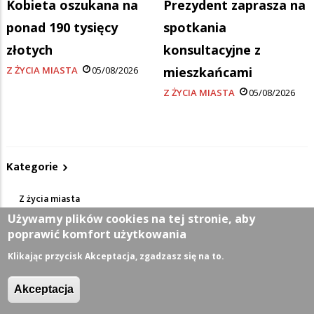
Kobieta oszukana na
Prezydent zaprasza na
ponad 190 tysięcy
spotkania
złotych
konsultacyjne z
Z ŻYCIA MIASTA
05/08/2026
mieszkańcami
Z ŻYCIA MIASTA
05/08/2026
Kategorie
Z życia miasta
Używamy plików cookies na tej stronie, aby
poprawić komfort użytkowania
Sport
Klikając przycisk Akceptacja, zgadzasz się na to.
Kultura
Akceptacja
Wiadomości z regionu