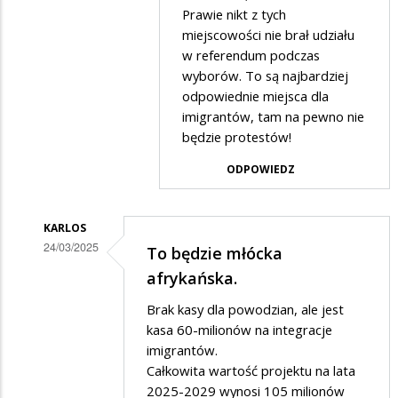
na
Prawie nikt z tych
szacunek
miejscowości nie brał udziału
w referendum podczas
wyborów. To są najbardziej
odpowiednie miejsca dla
imigrantów, tam na pewno nie
będzie protestów!
ODPOWIEDZ
KARLOS
24/03/2025
To będzie młócka
Dodane
afrykańska.
przez
Brak kasy dla powodzian, ale jest
Adrian1
kasa 60-milionów na integracje
w
imigrantów.
Całkowita wartość projektu na lata
odpowiedzi
2025-2029 wynosi 105 milionów