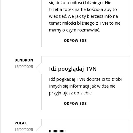
suweren
się dużo o miłości bliźniego. Nie
trzeba fotek na tle kościoła aby to
w
wiedzieć. Ale jak ty bierzesz info na
odpowiedzi
temat miłości bliźniego z TVN to nie
na
mamy o czym rozmawiać.
Cóż....
ODPOWIEDZ
DENDRON
16/02/2025
Idź pooglądaj TVN
Dodane
Idź pogkadaj TVN dobrze ci to zrobi.
przez
Innych się informacji jak widzę nie
suweren
przyjmujesz do siebie
w
ODPOWIEDZ
odpowiedzi
na
POLAK
Cóż....
16/02/2025
!!!!!!!!!!!!!!