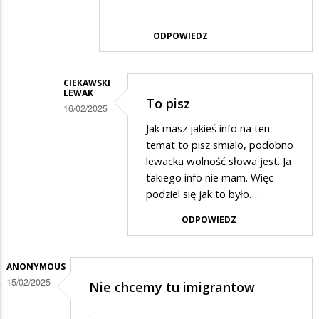
odpowiedzi
na
ODPOWIEDZ
prawdac
CIEKAWSKI
LEWAK
To pisz
16/02/2025
Dodane
Jak masz jakieś info na ten
temat to pisz smialo, podobno
przez
lewacka wolność słowa jest. Ja
Alfons
takiego info nie mam. Więc
Gangsta…
podziel się jak to było…
w
ODPOWIEDZ
odpowiedzi
na
ANONYMOUS
...
15/02/2025
Nie chcemy tu imigrantow
.