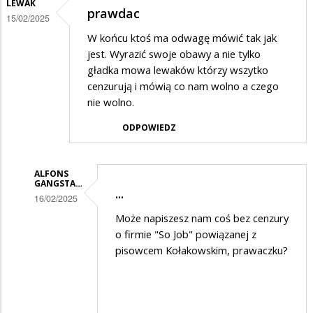
LEWAK
prawdac
15/02/2025
W końcu ktoś ma odwagę mówić tak jak
jest. Wyrazić swoje obawy a nie tylko
gładka mowa lewaków którzy wszytko
cenzurują i mówią co nam wolno a czego
nie wolno.
ODPOWIEDZ
ALFONS
GANGSTA…
...
16/02/2025
Dodane
Może napiszesz nam coś bez cenzury
o firmie "So Job" powiązanej z
przez
pisowcem Kołakowskim, prawaczku?
Ciekawski
Lewak
w