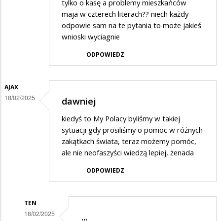
tylko o kasę a problemy mieszkańców
maja w czterech literach?? niech każdy
odpowie sam na te pytania to może jakieś
wnioski wyciagnie
ODPOWIEDZ
AJAX
18/02/2025
dawniej
kiedyś to My Polacy byliśmy w takiej
sytuacji gdy prosiliśmy o pomoc w różnych
zakątkach świata, teraz możemy pomóc,
ale nie neofaszyści wiedzą lepiej, żenada
ODPOWIEDZ
TEN
18/02/2025
...