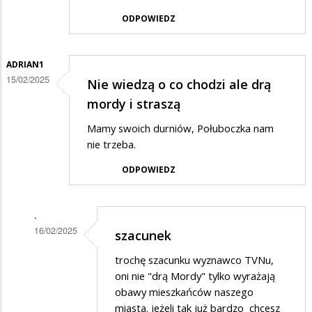
ODPOWIEDZ
ADRIAN1
15/02/2025
Nie wiedzą o co chodzi ale drą
mordy i straszą
Mamy swoich durniów, Połuboczka nam
nie trzeba.
ODPOWIEDZ
.
16/02/2025
szacunek
Dodane
trochę szacunku wyznawco TVNu,
przez
oni nie "drą Mordy" tylko wyrażają
Adrian1
obawy mieszkańców naszego
miasta. jeżeli tak już bardzo chcesz
w