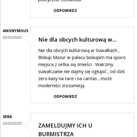
ODPOWIEDZ
ANONYMOUS
25/02/2025
Nie dla obcych kulturową w…
Nie dla obcych kulturową w Suwałkach ,
Biskup Mazur w pałacu biskupim ma sporo
miejsca z setka się zmieści . Walczmy
suwałczanie nie dajmy się ogłupić , od dziś
zero kasy na tace i na caritas , może
moderniści zrozumieją.
ODPOWIEDZ
SEBA
24/03/2025
ZAMELDUJMY ICH U
BURMISTRZA