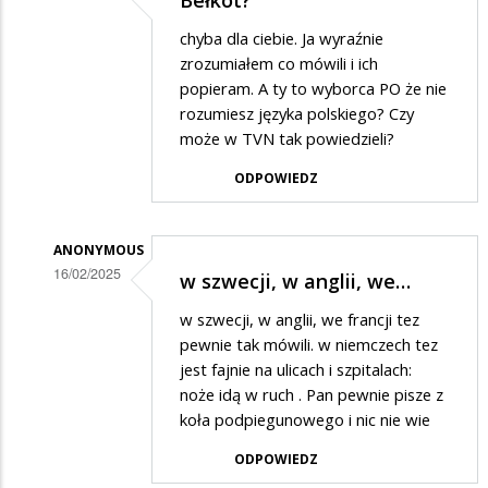
Dodane
chyba dla ciebie. Ja wyraźnie
przez
zrozumiałem co mówili i ich
Jony
popieram. A ty to wyborca PO że nie
rozumiesz języka polskiego? Czy
w
może w TVN tak powiedzieli?
odpowiedzi
ODPOWIEDZ
na
Bełkot
ANONYMOUS
16/02/2025
w szwecji, w anglii, we…
Dodane
w szwecji, w anglii, we francji tez
przez
pewnie tak mówili. w niemczech tez
Jony
jest fajnie na ulicach i szpitalach:
noże idą w ruch . Pan pewnie pisze z
w
koła podpiegunowego i nic nie wie
odpowiedzi
ODPOWIEDZ
na