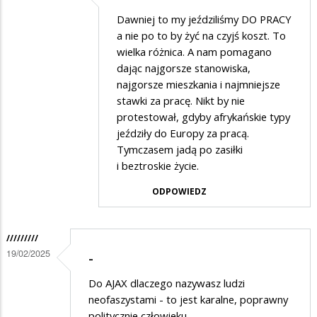
Dodane
Dawniej to my jeździliśmy DO PRACY
przez
a nie po to by żyć na czyjś koszt. To
Ajax
wielka różnica. A nam pomagano
dając najgorsze stanowiska,
w
najgorsze mieszkania i najmniejsze
odpowiedzi
stawki za pracę. Nikt by nie
na
protestował, gdyby afrykańskie typy
dawniej
jeździły do Europy za pracą.
Tymczasem jadą po zasiłki
i beztroskie życie.
ODPOWIEDZ
/////////
19/02/2025
-
Do AJAX dlaczego nazywasz ludzi
neofaszystami - to jest karalne, poprawny
politycznie człowieku.