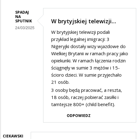
Bełkot
SPADAJ
NA
W brytyjskiej telewizji…
SPUTNIK
24/03/2025
W brytyjskiej telewizji podali
Dodane
przykład legalnej imigracji: 3
przez
Nigeryjki dostały wizy wjazdowe do
Wielkiej Brytanii w ramach pracy jako
Jony
opiekunki. W ramach łączenia rodzin
w
ściągnęły w sumie 3 mężów i 15-
odpowiedzi
ścioro dzieci. W sumie przyjechało
na
21 osób.
3 osoby będą pracować, a reszta,
Bełkot
18 osób, raczej pobierać zasiłki i
tamtejsze 800+ (child benefit).
ODPOWIEDZ
CIEKAWSKI