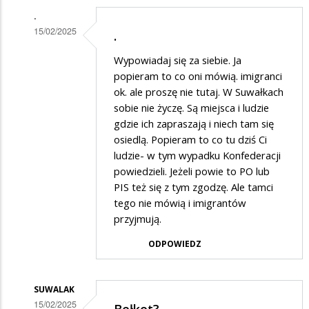
.
15/02/2025
.
Dodane
Wypowiadaj się za siebie. Ja
przez
popieram to co oni mówią. imigranci
Jony
ok. ale proszę nie tutaj. W Suwałkach
sobie nie życzę. Są miejsca i ludzie
w
gdzie ich zapraszają i niech tam się
odpowiedzi
osiedlą. Popieram to co tu dziś Ci
na
ludzie- w tym wypadku Konfederacji
Bełkot
powiedzieli. Jeżeli powie to PO lub
PIS też się z tym zgodzę. Ale tamci
tego nie mówią i imigrantów
przyjmują.
ODPOWIEDZ
SUWALAK
15/02/2025
Bełkot?