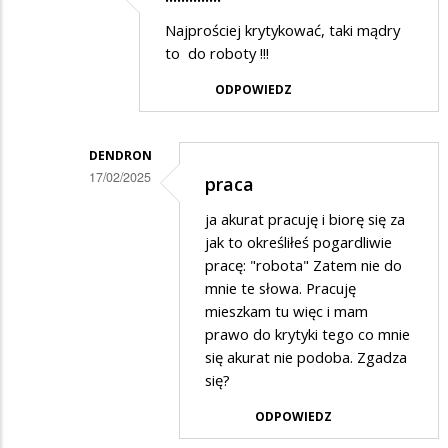
Dodane
Najprościej krytykować, taki mądry
przez
to do roboty !!!
suweren
ODPOWIEDZ
w
odpowiedzi
DENDRON
na
17/02/2025
praca
Cóż....
Dodane
ja akurat pracuję i biorę się za
przez
jak to określiłeś pogardliwie
POLAK
pracę: "robota" Zatem nie do
mnie te słowa. Pracuję
w
mieszkam tu więc i mam
odpowiedzi
prawo do krytyki tego co mnie
na
się akurat nie podoba. Zgadza
!!!!!!!!!!!!!!
się?
ODPOWIEDZ