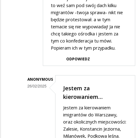
to weź sam pod swój dach kilku
odpowiedzi
migrantów -twoja sprawa- nikt nie
na
będzie protestował. a w tym
Nie
temacie się nie wypowiadaj! Ja nie
chcę takiego ośrodka i jestem za
wiedzą
tym co konfederacja tu mówi.
o
Popieram ich w tym przypadku.
co
ODPOWIEDZ
chodzi
ale
drą
ANONYMOUS
26/02/2025
Jestem za
mordy
Dodane
kierowaniem…
i
przez
straszą
Jestem za kierowaniem
.
imigrantów do Warszawy,
w
oraz okolicznych miejscowości:
Zalesie, Konstancin Jeziorna,
odpowiedzi
Milanówek, Podkowa leśna.