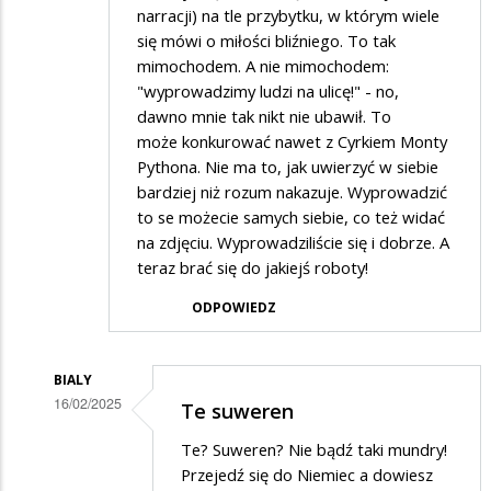
narracji) na tle przybytku, w którym wiele
się mówi o miłości bliźniego. To tak
mimochodem. A nie mimochodem:
"wyprowadzimy ludzi na ulicę!" - no,
dawno mnie tak nikt nie ubawił. To
może konkurować nawet z Cyrkiem Monty
Pythona. Nie ma to, jak uwierzyć w siebie
bardziej niż rozum nakazuje. Wyprowadzić
to se możecie samych siebie, co też widać
na zdjęciu. Wyprowadziliście się i dobrze. A
teraz brać się do jakiejś roboty!
ODPOWIEDZ
BIALY
16/02/2025
Te suweren
Dodane
Te? Suweren? Nie bądź taki mundry!
przez
Przejedź się do Niemiec a dowiesz