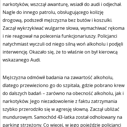
narkotyków, wszczął awanturę, wsiadł do audi i odjechał.
Nagle do innego patrolu, obsługującego kolizję
drogową, podszedł mężczyzna bez butów i koszulki.
Zaczął wykrzykiwać wulgarne słowa, wymachiwać rękoma
i nie reagował na polecenia funkcjonariuszy. Policjanci
natychmiast wyczuli od niego silną woń alkoholu i podjęli
interwencję. Okazało się, że to właśnie on był kierowcą
wskazanego Audi.
Mężczyzna odmówił badania na zawartość alkoholu,
dlatego przewieziono go do szpitala, gdzie pobrano krew
do dalszych badań – zarówno na obecność alkoholu, jak i
narkotyków. Jego niezadowolenie z faktu zatrzymania
szybko przerodziło się w agresję słowną. Zaczął ubliżać
mundurowym. Samochód 43-latka został odholowany na
parking strzeżony. Co więcej, w jego pojeździe policjanci