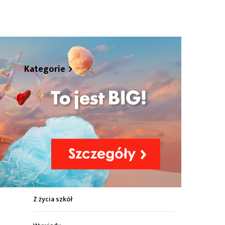
hare
Kategorie
Z życia miasta
Sport
Kultura
Wiadomości z regionu
Z życia szkół