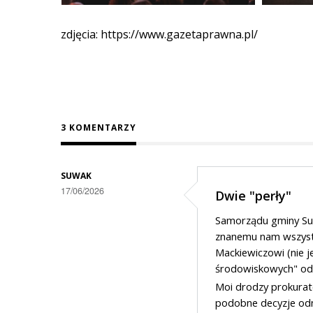
zdjęcia: https://www.gazetaprawna.pl/
3 KOMENTARZY
SUWAK
17/06/2026
Dwie "perły"
Samorządu gminy Suw
znanemu nam wszyst
Mackiewiczowi (nie j
środowiskowych" odno
Moi drodzy prokurato
podobne decyzje odn