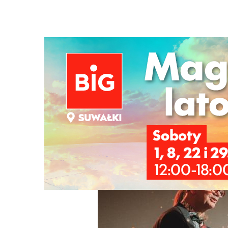
Strona główna
/
Wiadomości
/
Wiadomości z regionu
/
Pe
Ścieżka
nawigacyjna
/
WIADOMOŚCI Z REGIONU
17/06/2026
3 Komentarzy
Perły Samorządu - IV miejsce Suwałk