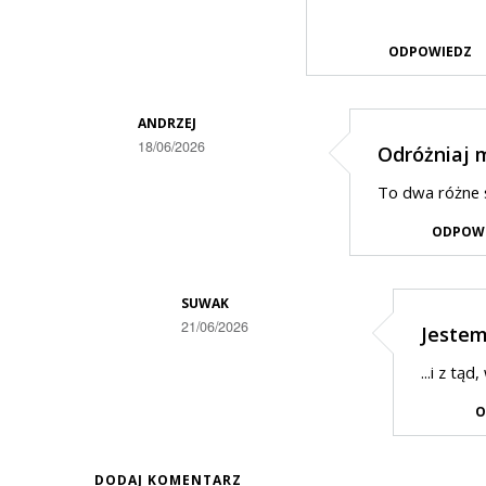
ODPOWIEDZ
ANDRZEJ
18/06/2026
Odróżniaj 
Dodane
To dwa różne 
przez
ODPOW
Suwak
w
odpowiedzi
SUWAK
21/06/2026
Jestem 
na
Dodane
Dwie
...i z tąd
przez
"perły"
O
Andrzej
w
DODAJ KOMENTARZ
odpowiedzi