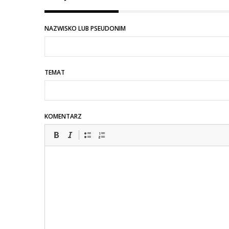
na
Odróżniaj
NAZWISKO LUB PSEUDONIM
miasto
Suwałki
o
TEMAT
d
gminy
KOMENTARZ
która
obejmuje
okolicę