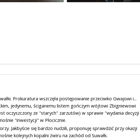
ałki. Prokuratura wszczęła postępowanie przeciwko Gwajowi i...
kim, jedynemu, ściganemu listem gończym wójtowi Zbigniewowi
est oczyszczony ze "starych" zarzutów) w sprawie "wydania decyzji
śnie "inwestycji" w Płocicznie.
rzy. Jakbyście się bardzo nudzili, proponuję sprawdzić przy okazji
ośnie kolejnych kopalni żwiru na zachód od Suwałk.