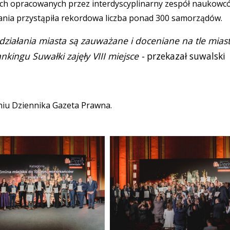
ch opracowanych przez interdyscyplinarny zespół naukowc
nia przystąpiła rekordowa liczba ponad 300 samorządów.
 działania miasta są zauważane i doceniane na tle mias
kingu Suwałki zajęły VIII miejsce -
przekazał suwalski
niu Dziennika Gazeta Prawna.