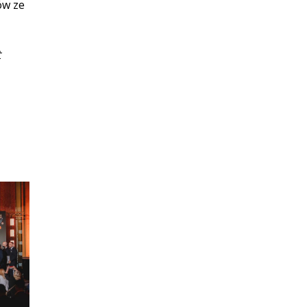
ów ze
t