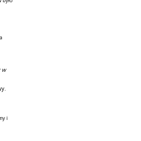
w było
a
y w
wy.
y i