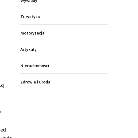
Wywiady
Turystyka
Motoryzacja
Artykuły
Nieruchomości
Zdrowie i uroda
ką
z
zed