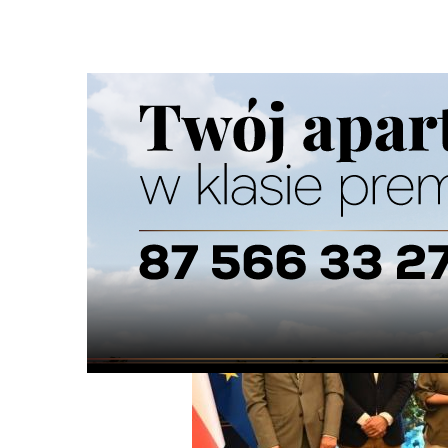
Strona główna
/
Wiadomości
/
Wiadomości z regionu
/
Dy
Ścieżka
nawigacyjna
/
WIADOMOŚCI Z REGIONU
01/07/2026
0 Komentarzy
Dyrektor Suwalskiego Parku Krajobraz