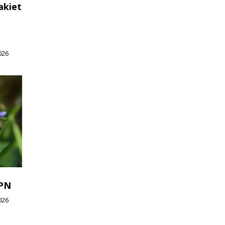
akiet
026
WPN
026