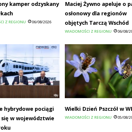
ony kamper odzyskany
Maciej Żywno apeluje o p
łkach
osłonowy dla regionów
CI Z REGIONU
06/08/2026
objętych Tarczą Wschód
WIADOMOŚCI Z REGIONU
06/08/2
e hybrydowe pociągi
Wielki Dzień Pszczół w 
 się w województwie
WIADOMOŚCI Z REGIONU
05/08/2
roku