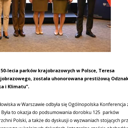
 50-lecia parków krajobrazowych w Polsce, Teresa
rajobrazowego, została uhonorowana prestiżową Odzna
a i Klimatu”.
odowiska w Warszawie odbyła się Ogólnopolska Konferencja 
e. Była to okazja do podsumowania dorobku 125 parków
chni Polski, a także do dyskusji o wyzwaniach stojących pr