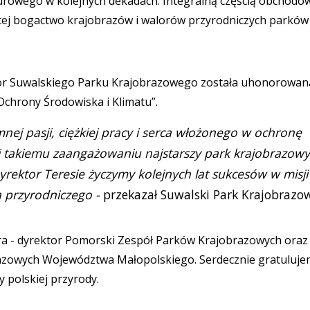
turowego w kolejnych dekadach. Integralną częścią obchodó
ącej bogactwo krajobrazów i walorów przyrodniczych parków
tor Suwalskiego Parku Krajobrazowego została uhonorowan
chrony Środowiska i Klimatu”.
nej pasji, ciężkiej pracy i serca włożonego w ochronę
ki takiemu zaangażowaniu najstarszy park krajobrazow
Dyrektor Teresie życzymy kolejnych lat sukcesów w misji
 przyrodniczego -
przekazał Suwalski Park Krajobrazo
ra - dyrektor Pomorski Zespół Parków Krajobrazowych oraz
azowych Województwa Małopolskiego. Serdecznie gratulujem
y polskiej przyrody.