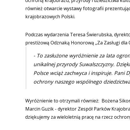
ochroną krajobrazu, przyrody i dziedzictwa kul
również otwarcie wystawy fotografii prezentuj
krajobrazowych Polski.
Podczas wydarzenia Teresa Świerubska, dyrek
prestiżową Odznaką Honorową „Za Zasługi dla O
- To zasłużone wyróżnienie za lata ogrom
unikalnej przyrody Suwalszczyzny. Dzię
Polsce wciąż zachwyca i inspiruje. Pani 
ochrony naszego wspólnego dziedzictwa
Wyróżnienie to otrzymali również: Bożena Siko
Marcin Guzik - dyrektor Zespół Parków Krajobr
dziękujemy za wieloletnią pracę na rzecz ochron