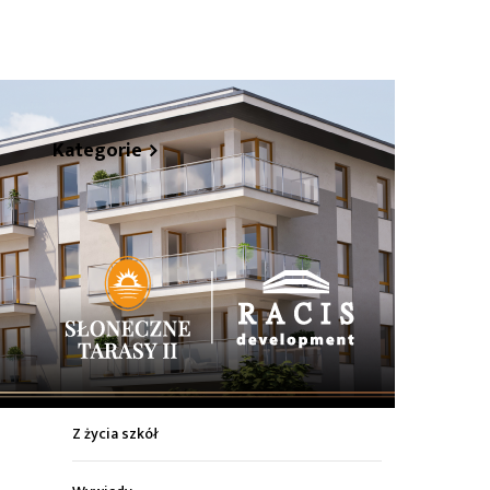
hare
Kategorie
Z życia miasta
Sport
Kultura
Wiadomości z regionu
Z życia szkół