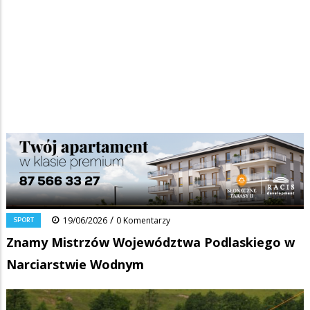
Strona główna
/
Wiadomości
/
Sport
/
Ścieżka
Znamy Mistrzów Województwa Podlaskiego w Narciarstwie Wodnym
nawigacyjna
Facebook
Pinterest
Tumblr
Reddit
Share
0
/
SPORT
19/06/2026
0 Komentarzy
Znamy Mistrzów Województwa Podlaskiego w
Narciarstwie Wodnym