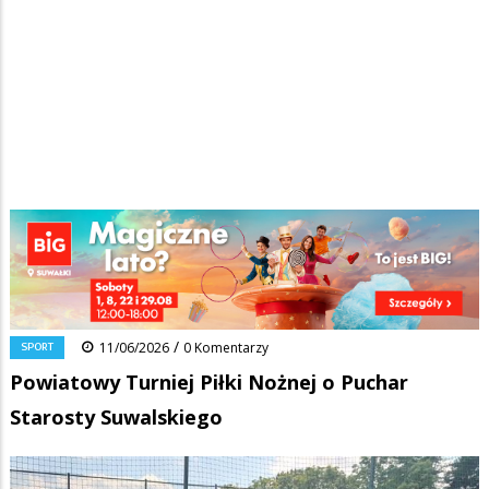
Strona główna
/
Wiadomości
/
Sport
/
Ścieżka
Powiatowy Turniej Piłki Nożnej o Puchar Starosty Suwalskiego
nawigacyjna
Facebook
Pinterest
Tumblr
Reddit
Share
0
/
SPORT
11/06/2026
0 Komentarzy
Powiatowy Turniej Piłki Nożnej o Puchar
Starosty Suwalskiego