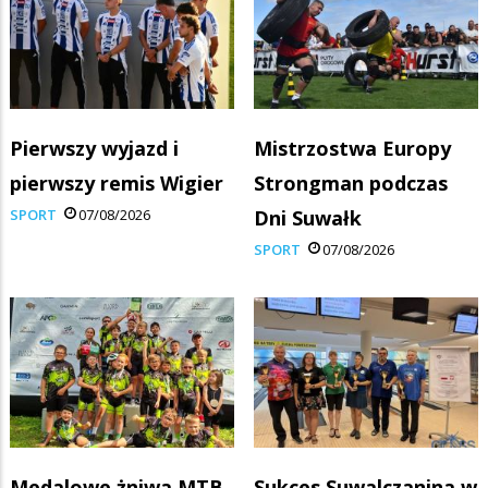
Pierwszy wyjazd i
Mistrzostwa Europy
pierwszy remis Wigier
Strongman podczas
SPORT
07/08/2026
Dni Suwałk
SPORT
07/08/2026
Medalowe żniwa MTB
Sukces Suwalczanina w