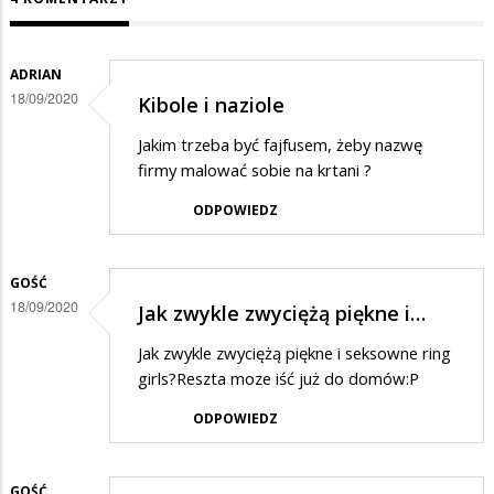
ADRIAN
18/09/2020
Kibole i naziole
Jakim trzeba być fajfusem, żeby nazwę
firmy malować sobie na krtani ?
ODPOWIEDZ
GOŚĆ
18/09/2020
Jak zwykle zwyciężą piękne i…
Jak zwykle zwyciężą piękne i seksowne ring
girls?Reszta moze iść już do domów:P
ODPOWIEDZ
GOŚĆ