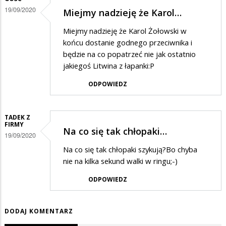
19/09/2020
Miejmy nadzieję że Karol…
Miejmy nadzieję że Karol Żołowski w
końcu dostanie godnego przeciwnika i
będzie na co popatrzeć nie jak ostatnio
jakiegoś Litwina z łapanki:P
ODPOWIEDZ
TADEK Z
FIRMY
Na co się tak chłopaki…
19/09/2020
Na co się tak chłopaki szykują?Bo chyba
nie na kilka sekund walki w ringu;-)
ODPOWIEDZ
DODAJ KOMENTARZ