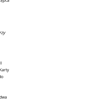
tępca
rzy
II
Karty
do
 dwa