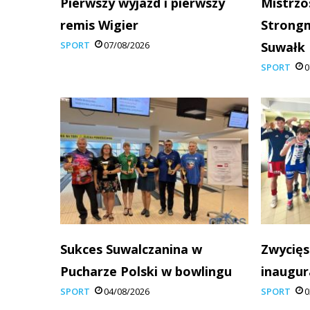
Pierwszy wyjazd i pierwszy
Mistrzo
remis Wigier
Strong
SPORT
07/08/2026
Suwałk
SPORT
0
Sukces Suwalczanina w
Zwycięs
Pucharze Polski w bowlingu
inaugur
SPORT
04/08/2026
SPORT
0