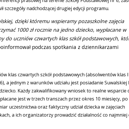
onferencji prasowej na terenie Szkoły Podstawowej nr 6, zas
 szczegóły nadchodzącej drugiej edycji programu.
lskiej, dzięki któremu wspieramy pozaszkolne zajęcia
zymać 1000 zł rocznie na jedno dziecko, wypłacane w
ny do uczniów czwartych klas szkół podstawowych, któ
poinformował podczas spotkania z dziennikarzami
iów klas czwartych szkół podstawowych (absolwentów klas I
, a jednym z warunków udziału jest posiadanie Suwalskiej 
ziecko. Każdy zakwalifikowany wniosek to realne wsparcie 
ypłacane jest w trzech transzach przez okres 10 miesięcy, po
r uczestnictwa oraz faktyczny udział dziecka w zajęciach
ach, a ich organizatorzy prowadzić działalność co najmniej