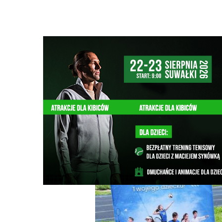
Strona główna
/
Wiadomości
/
Sport
/
Miasto oferuje 100
Ścieżka
nawigacyjna
/
SPORT
17/06/2026
0 Komentarzy
Miasto oferuje 1000 zł na sportową edu