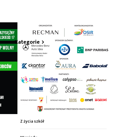
hare
Kategorie
Z życia miasta
Sport
Kultura
Wiadomości z regionu
Z życia szkół