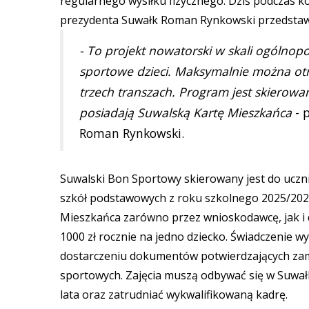
regularnego wysiłku fizycznego. Dziś podczas k
prezydenta Suwałk Roman Rynkowski przedstawił
- To projekt nowatorski w skali ogólnopo
sportowe dzieci. Maksymalnie można otr
trzech transzach. Program jest skierowa
posiadają Suwalską Kartę Mieszkańca
- 
Roman Rynkowski.
Suwalski Bon Sportowy skierowany jest do uczn
szkół podstawowych z roku szkolnego 2025/2026)
Mieszkańca zarówno przez wnioskodawcę, jak i d
1000 zł rocznie na jedno dziecko. Świadczenie w
dostarczeniu dokumentów potwierdzających zamia
sportowych. Zajęcia muszą odbywać się w Suwałk
lata oraz zatrudniać wykwalifikowaną kadrę.