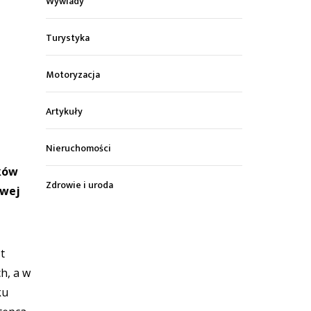
Wywiady
Turystyka
Motoryzacja
Artykuły
Nieruchomości
tków
Zdrowie i uroda
owej
t
h, a w
ku