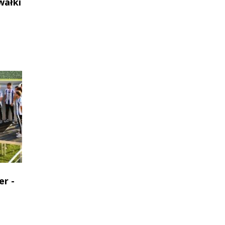
wałki
er -